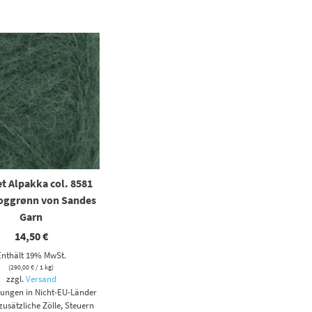
t Alpakka col. 8581
oggrønn von Sandes
Garn
14,50
€
Enthält 19% MwSt.
(
290,00
€
/ 1 kg)
zzgl.
Versand
erungen in Nicht-EU-Länder
usätzliche Zölle, Steuern