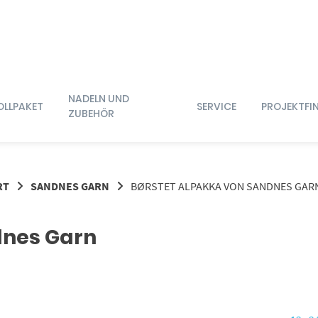
NADELN UND
OLLPAKET
SERVICE
PROJEKTFI
ZUBEHÖR
RT
SANDNES GARN
BØRSTET ALPAKKA VON SANDNES GAR
dnes Garn