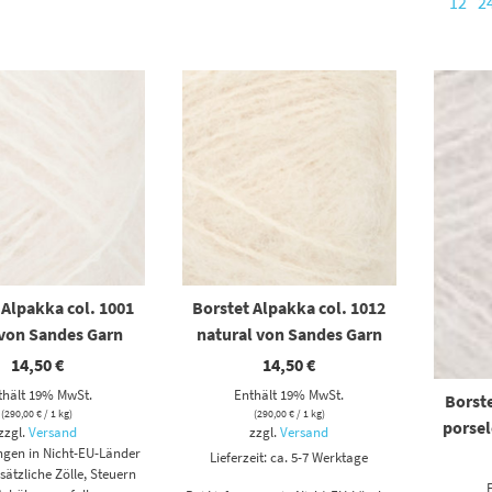
12
2
 Alpakka col. 1001
Borstet Alpakka col. 1012
 von Sandes Garn
natural von Sandes Garn
14,50
€
14,50
€
thält 19% MwSt.
Enthält 19% MwSt.
Borste
(
290,00
€
/ 1 kg)
(
290,00
€
/ 1 kg)
porse
zzgl.
Versand
zzgl.
Versand
ungen in Nicht-EU-Länder
Lieferzeit: ca. 5-7 Werktage
ätzliche Zölle, Steuern