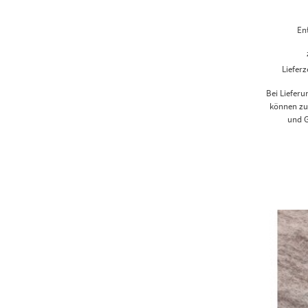
En
Lieferz
Bei Liefer
können zus
und G