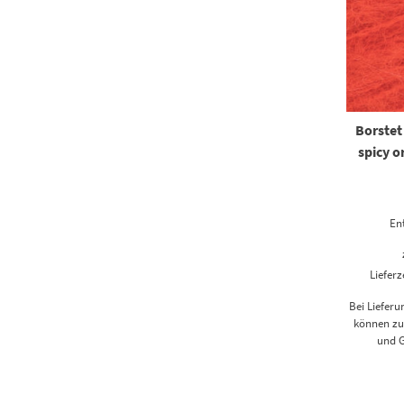
Borstet
spicy 
En
Lieferz
Bei Liefer
können zus
und G