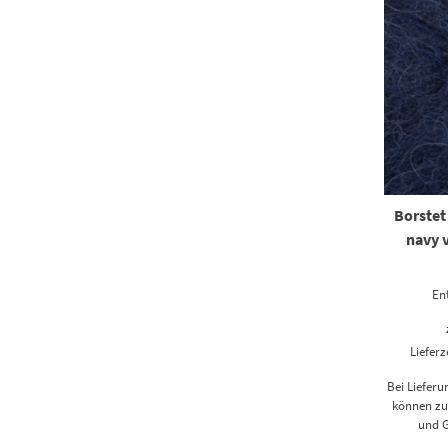
Borstet
navy 
En
Lieferz
Bei Liefer
können zus
und G