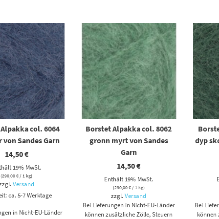
 Alpakka col. 6064
Borstet Alpakka col. 8062
Borste
r von Sandes Garn
gronn myrt von Sandes
dyp sk
Garn
14,50
€
14,50
€
thält 19% MwSt.
(
290,00
€
/ 1 kg)
Enthält 19% MwSt.
zzgl.
Versand
(
290,00
€
/ 1 kg)
eit: ca. 5-7 Werktage
zzgl.
Versand
Bei Lieferungen in Nicht-EU-Länder
Bei Lief
ungen in Nicht-EU-Länder
können zusätzliche Zölle, Steuern
können z