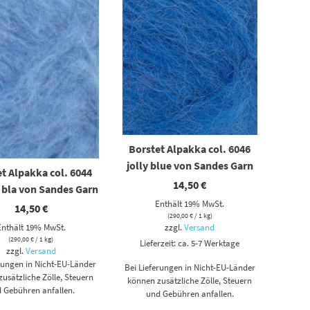
Borstet Alpakka col. 6046
jolly blue von Sandes Garn
t Alpakka col. 6044
14,50
€
 bla von Sandes Garn
Enthält 19% MwSt.
14,50
€
(
290,00
€
/ 1 kg)
Enthält 19% MwSt.
zzgl.
Versand
(
290,00
€
/ 1 kg)
Lieferzeit: ca. 5-7 Werktage
zzgl.
Versand
erungen in Nicht-EU-Länder
Bei Lieferungen in Nicht-EU-Länder
usätzliche Zölle, Steuern
können zusätzliche Zölle, Steuern
 Gebühren anfallen.
und Gebühren anfallen.