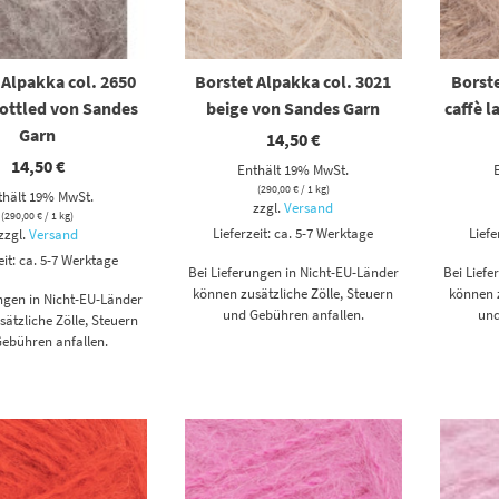
 Alpakka col. 2650
Borstet Alpakka col. 3021
Borste
ottled von Sandes
beige von Sandes Garn
caffè l
Garn
14,50
€
14,50
€
Enthält 19% MwSt.
(
290,00
€
/ 1 kg)
thält 19% MwSt.
zzgl.
Versand
(
290,00
€
/ 1 kg)
Lieferzeit: ca. 5-7 Werktage
Liefe
zzgl.
Versand
eit: ca. 5-7 Werktage
Bei Lieferungen in Nicht-EU-Länder
Bei Lief
können zusätzliche Zölle, Steuern
können z
ungen in Nicht-EU-Länder
und Gebühren anfallen.
und
ätzliche Zölle, Steuern
ebühren anfallen.