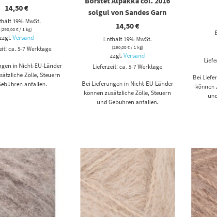
Borstet Alpakka col. 2016
14,50
€
solgul von Sandes Garn
thält 19% MwSt.
14,50
€
(
290,00
€
/ 1 kg)
zzgl.
Versand
Enthält 19% MwSt.
(
290,00
€
/ 1 kg)
eit: ca. 5-7 Werktage
zzgl.
Versand
Liefe
ungen in Nicht-EU-Länder
Lieferzeit: ca. 5-7 Werktage
ätzliche Zölle, Steuern
Bei Lief
Bei Lieferungen in Nicht-EU-Länder
ebühren anfallen.
können z
können zusätzliche Zölle, Steuern
und
und Gebühren anfallen.