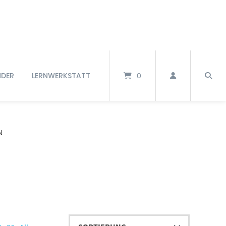
NDER
LERNWERKSTATT
0
N