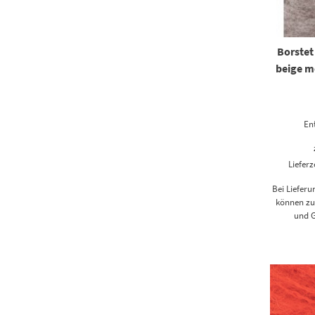
Borstet
beige m
En
Lieferz
Bei Liefer
können zus
und G