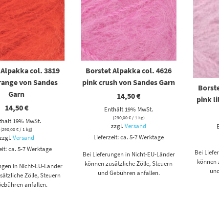
 Alpakka col. 3819
Borstet Alpakka col. 4626
orange von Sandes
pink crush von Sandes Garn
Borste
Garn
14,50
€
pink l
14,50
€
Enthält 19% MwSt.
(
290,00
€
/ 1 kg)
thält 19% MwSt.
zzgl.
Versand
(
290,00
€
/ 1 kg)
Lieferzeit: ca. 5-7 Werktage
zzgl.
Versand
eit: ca. 5-7 Werktage
Bei Lief
Bei Lieferungen in Nicht-EU-Länder
können z
können zusätzliche Zölle, Steuern
ungen in Nicht-EU-Länder
und
und Gebühren anfallen.
ätzliche Zölle, Steuern
ebühren anfallen.