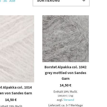
4
36
Alle
Borstet Alpakka col. 1042
grey mottled von Sandes
Garn
14,50
€
t Alpakka col. 1014
Enthält 19% MwSt.
len von Sandes Garn
(
290,00
€
/ 1 kg)
14,50
€
zzgl.
Versand
Lieferzeit: ca. 5-7 Werktage
Enthält 19% MwSt.