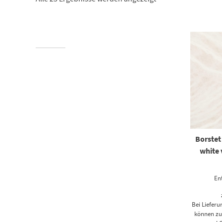
Borstet
white
En
Bei Liefer
können zus