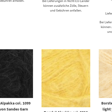
ebühren anfallen.
Bei Lieferungen in Nicht-EU-Länder
können zusätzliche Zölle, Steuern
und Gebühren anfallen.
Liefe
Bei Lief
können z
und
 Alpakka col. 1099
Borste
 von Sandes Garn
light