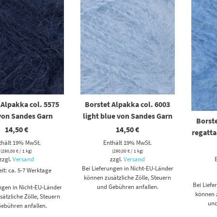
 Alpakka col. 5575
Borstet Alpakka col. 6003
von Sandes Garn
light blue von Sandes Garn
Borste
14,50
€
14,50
€
regatta
thält 19% MwSt.
Enthält 19% MwSt.
(
290,00
€
/ 1 kg)
(
290,00
€
/ 1 kg)
zzgl.
Versand
zzgl.
Versand
Bei Lieferungen in Nicht-EU-Länder
eit: ca. 5-7 Werktage
können zusätzliche Zölle, Steuern
Bei Lief
und Gebühren anfallen.
ungen in Nicht-EU-Länder
können z
ätzliche Zölle, Steuern
und
ebühren anfallen.