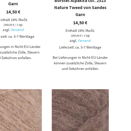
Borstet Alpakka col. 2523
Garn
Nature Tweed von Sandes
14,50
€
Garn
Enthält 19% MwSt.
14,50
€
(
290,00
€
/ 1 kg)
zzgl.
Versand
Enthält 19% MwSt.
(
290,00
€
/ 1 kg)
rzeit: ca. 5-7 Werktage
zzgl.
Versand
erungen in Nicht-EU-Länder
Lieferzeit: ca. 5-7 Werktage
usätzliche Zölle, Steuern
Bei Lieferungen in Nicht-EU-Länder
 Gebühren anfallen.
können zusätzliche Zölle, Steuern
und Gebühren anfallen.