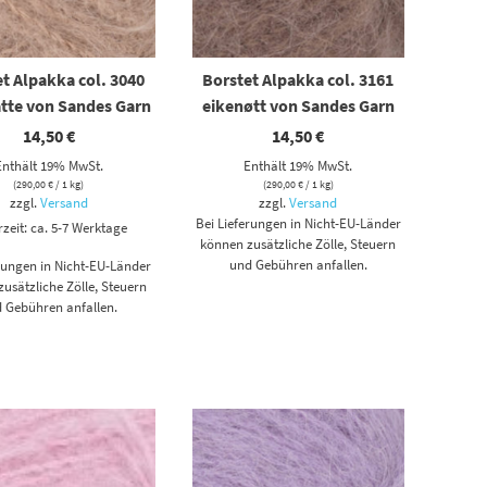
t Alpakka col. 3040
Borstet Alpakka col. 3161
atte von Sandes Garn
eikenøtt von Sandes Garn
14,50
€
14,50
€
Enthält 19% MwSt.
Enthält 19% MwSt.
(
290,00
€
/ 1 kg)
(
290,00
€
/ 1 kg)
zzgl.
Versand
zzgl.
Versand
Bei Lieferungen in Nicht-EU-Länder
rzeit: ca. 5-7 Werktage
können zusätzliche Zölle, Steuern
und Gebühren anfallen.
erungen in Nicht-EU-Länder
usätzliche Zölle, Steuern
 Gebühren anfallen.