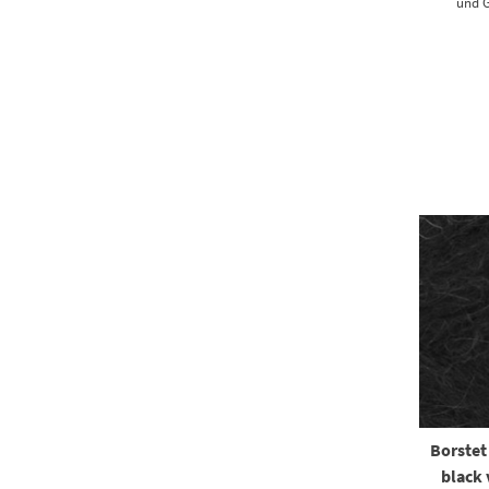
und G
Borstet
black