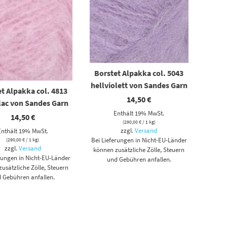
Borstet Alpakka col. 5043
hellviolett von Sandes Garn
t Alpakka col. 4813
14,50
€
ilac von Sandes Garn
Enthält 19% MwSt.
14,50
€
(
290,00
€
/ 1 kg)
zzgl.
Versand
Enthält 19% MwSt.
Bei Lieferungen in Nicht-EU-Länder
(
290,00
€
/ 1 kg)
zzgl.
Versand
können zusätzliche Zölle, Steuern
erungen in Nicht-EU-Länder
und Gebühren anfallen.
usätzliche Zölle, Steuern
 Gebühren anfallen.