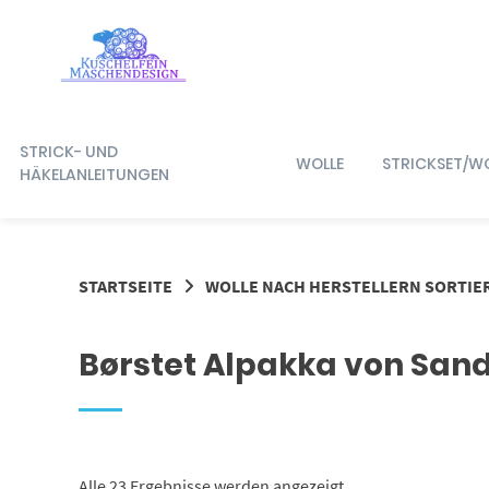
Springe
zum
Inhalt
STRICK- UND
WOLLE
STRICKSET/W
HÄKELANLEITUNGEN
STARTSEITE
WOLLE NACH HERSTELLERN SORTIE
Børstet Alpakka von San
Alle 23 Ergebnisse werden angezeigt