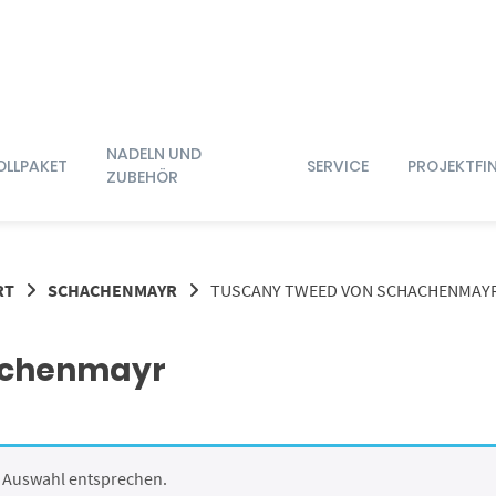
NADELN UND
OLLPAKET
SERVICE
PROJEKTFI
ZUBEHÖR
RT
SCHACHENMAYR
TUSCANY TWEED VON SCHACHENMAY
achenmayr
r Auswahl entsprechen.