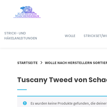
Springe
zum
Inhalt
STRICK- UND
WOLLE
STRICKSET/W
HÄKELANLEITUNGEN
STARTSEITE
WOLLE NACH HERSTELLERN SORTIE
Tuscany Tweed von Sch
Es wurden keine Produkte gefunden, die deine