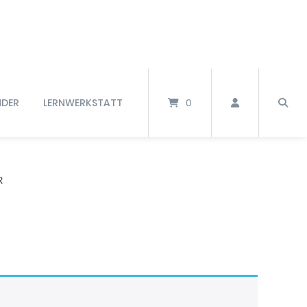
NDER
LERNWERKSTATT
0
R