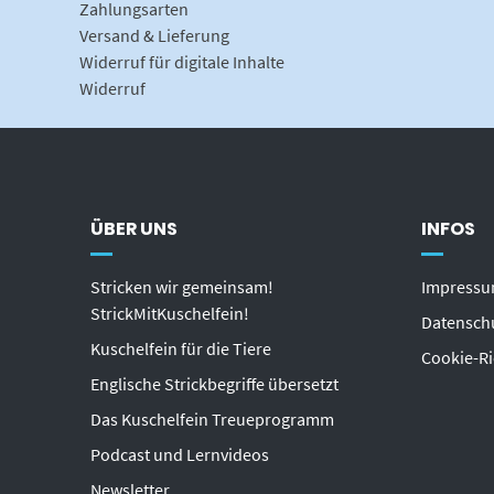
Zahlungsarten
Versand & Lieferung
Widerruf für digitale Inhalte
Widerruf
ÜBER UNS
INFOS
Stricken wir gemeinsam!
Impress
StrickMitKuschelfein!
Datensch
Kuschelfein für die Tiere
Cookie-Ri
Englische Strickbegriffe übersetzt
Das Kuschelfein Treueprogramm
Podcast und Lernvideos
Newsletter