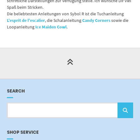
schriftliche Darstellungen zur Verfügung stelle. Ich wünsche Dir viel
Spaß beim Stricken.
Die beliebtesten Anleitungen von Sybol R ist die Tuchanleitung
L’esprit de l’escalier
, die Schalanleitung
Candy Corners
sowie die
Loopanleitung
Ice Maiden Cowl
.
SEARCH
SHOP SERVICE