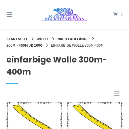
Springe
zum
0
Inhalt
STARTSEITE
WOLLE
NACH LAUFLÄNGE
300M - 400M JE 100G
EINFARBIGE WOLLE 300M-400M
einfarbige Wolle 300m-
400m