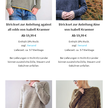
Strickset zur Anleitung against
Strickset zur Anleitung Aine
all odds von Isabell Kraemer
von Isabell Kraemer
Ab
59,99
€
Ab
59,99
€
Enthält 19% MwSt.
Enthält 19% MwSt.
zzgl.
Versand
zzgl.
Versand
Lieferzeit: ca. 5-7 Werktage
Lieferzeit: ca. 5-7 Werktage
Bei Lieferungen in Nicht-EU-Länder
Bei Lieferungen in Nicht-EU-Länder
können zusätzliche Zölle, Steuern und
können zusätzliche Zölle, Steuern und
Gebühren anfallen.
Gebühren anfallen.
Dieses Produkt weist mehrere Varianten auf. Die Optionen können auf der Produktseite gewählt werden
Dieses Produkt weist mehrere Varianten auf. Die Optionen können auf der Produktseite gewählt werden