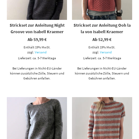
Strickset zur Anleitung Night
Strickset zur Anleitung Ooh la
Groove von Isabell Kraemer
la von Isabell Kraemer
Ab
59,99
€
Ab
52,99
€
Enthält 19% MwSt.
Enthält 19% MwSt.
zzgl.
Versand
zzgl.
Versand
Lieferzeit: ca. 5-7 Werktage
Lieferzeit: ca. 5-7 Werktage
Bei Lieferungen in Nicht-EU-Länder
Bei Lieferungen in Nicht-EU-Länder
können zusätzliche Zölle, Steuern und
können zusätzliche Zölle, Steuern und
Gebühren anfallen.
Gebühren anfallen.
Dieses Produkt weist mehrere Varianten auf. Die Optionen können auf der Produktseite gewählt werden
Dieses Produkt weist mehrere Varianten auf. Die Optionen können auf der Produktseite gewählt werden