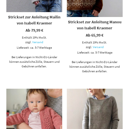
Strickset zur Anleitung Mailin
Strickset zur Anleitung Manou
von Isabell Kraemer
von Isabell Kraemer
Ab
79,99
€
Ab
65,99
€
Enthält 19% MwSt.
zzgl.
Versand
Enthält 19% MwSt.
zzgl.
Versand
Lieferzeit: ca. 5-7 Werktage
Lieferzeit: ca. 5-7 Werktage
Bei Lieferungen in Nicht-EU-Länder
können zusätzliche Zölle, Steuern und
Bei Lieferungen in Nicht-EU-Länder
Gebühren anfallen.
können zusätzliche Zölle, Steuern und
Gebühren anfallen.
Dieses Produkt weist mehrere Varianten auf. Die Optionen können auf der Produktseite gewählt werden
Dieses Produkt weist mehrere Varianten auf. Die Optionen können auf der Produktseite gewählt werden