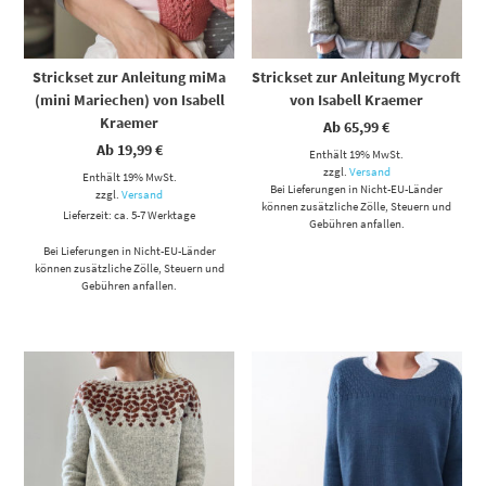
Strickset zur Anleitung miMa
Strickset zur Anleitung Mycroft
(mini Mariechen) von Isabell
von Isabell Kraemer
Kraemer
Ab
65,99
€
Ab
19,99
€
Enthält 19% MwSt.
zzgl.
Versand
Enthält 19% MwSt.
Bei Lieferungen in Nicht-EU-Länder
zzgl.
Versand
können zusätzliche Zölle, Steuern und
Lieferzeit: ca. 5-7 Werktage
Gebühren anfallen.
Bei Lieferungen in Nicht-EU-Länder
können zusätzliche Zölle, Steuern und
Gebühren anfallen.
Dieses Produkt weist mehrere Varianten auf. Die Optionen können auf der Produktseite gewählt werden
Dieses Produkt weist mehrere Varianten auf. Die Optionen können auf der Produktseite gewählt werden