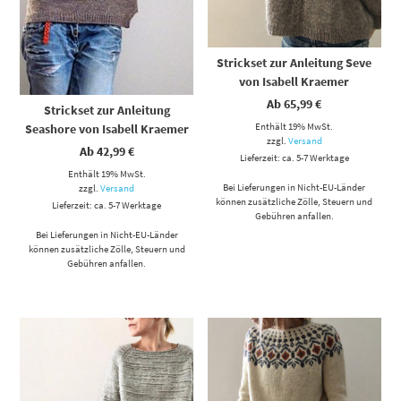
Strickset zur Anleitung Seve
von Isabell Kraemer
Ab
65,99
€
Strickset zur Anleitung
Enthält 19% MwSt.
Seashore von Isabell Kraemer
zzgl.
Versand
Ab
42,99
€
Lieferzeit: ca. 5-7 Werktage
Enthält 19% MwSt.
Bei Lieferungen in Nicht-EU-Länder
zzgl.
Versand
können zusätzliche Zölle, Steuern und
Lieferzeit: ca. 5-7 Werktage
Gebühren anfallen.
Bei Lieferungen in Nicht-EU-Länder
können zusätzliche Zölle, Steuern und
Gebühren anfallen.
Dieses Produkt weist mehrere Varianten auf. Die Optionen können auf der Produktseite gewählt werden
Dieses Produkt weist mehrere Varianten auf. Die Optionen können auf der Produktseite gewählt werden