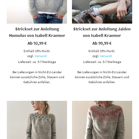
Strickset zur Anleitung
Strickset zur Anleitung Jaiden
Humulus von Isabell Kraemer
von Isabell Kraemer
Ab
92,99
€
Ab
99,99
€
Enthält 19% MwSt.
Enthält 19% MwSt.
zzgl.
Versand
zzgl.
Versand
Lieferzeit: ca. 5-7 Werktage
Lieferzeit: ca. 5-7 Werktage
Bei Lieferungen in Nicht-EU-Länder
Bei Lieferungen in Nicht-EU-Länder
können zusätzliche Zölle, Steuern und
können zusätzliche Zölle, Steuern und
Gebühren anfallen.
Gebühren anfallen.
Dieses Produkt weist mehrere Varianten auf. Die Optionen können auf der Produktseite gewählt werden
Dieses Produkt weist mehrere Varianten auf. Die Optionen können auf der Produktseite gewählt werden