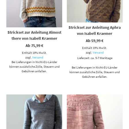
Strickset zur Anleitung Aphra
Strickset zur Anleitung Almost
von Isabell Kraemer
there von Isabell Kraemer
Ab
59,99
€
Ab
75,99
€
Enthält 19% MwSt.
zzgl.
Versand
Enthält 19% MwSt.
zzgl.
Versand
Lieferzeit: ca. 5-7 Werktage
Bei Lieferungen in Nicht-EU-Länder
können zusätzliche Zölle, Steuern und
Bei Lieferungen in Nicht-EU-Länder
Gebühren anfallen.
können zusätzliche Zölle, Steuern und
Gebühren anfallen.
Dieses Produkt weist mehrere Varianten auf. Die Optionen können auf der Produktseite gewählt werden
Dieses Produkt weist mehrere Varianten auf. Die Optionen können auf der Produktseite gewählt werden