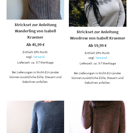
Strickset zur Anleitung
Wanderling von Isabell
Strickset zur Anleitung
Kraemer
Woodrow von Isabell Kraemer
Ab
45,99
€
Ab
59,99
€
Enthält 19% MwSt.
Enthält 19% MwSt.
zzgl.
Versand
zzgl.
Versand
Lieferzeit: ca. 5-7 Werktage
Lieferzeit: ca. 5-7 Werktage
Bei Lieferungen in Nicht-EU-Länder
Bei Lieferungen in Nicht-EU-Länder
können zusätzliche Zölle, Steuern und
können zusätzliche Zölle, Steuern und
Gebühren anfallen.
Gebühren anfallen.
Dieses Produkt weist mehrere Varianten auf. Die Optionen können auf der Produktseite gewählt werden
Dieses Produkt weist mehrere Varianten auf. Die Optionen können auf der Produktseite gewählt werden