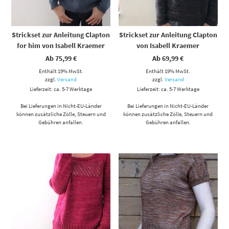
Strickset zur Anleitung Clapton
Strickset zur Anleitung Clapton
for him von Isabell Kraemer
von Isabell Kraemer
Ab
75,99
€
Ab
69,99
€
Enthält 19% MwSt.
Enthält 19% MwSt.
zzgl.
Versand
zzgl.
Versand
Lieferzeit: ca. 5-7 Werktage
Lieferzeit: ca. 5-7 Werktage
Bei Lieferungen in Nicht-EU-Länder
Bei Lieferungen in Nicht-EU-Länder
können zusätzliche Zölle, Steuern und
können zusätzliche Zölle, Steuern und
Gebühren anfallen.
Gebühren anfallen.
Dieses Produkt weist mehrere Varianten auf. Die Optionen können auf der Produktseite gewählt werden
Dieses Produkt weist mehrere Varianten auf. Die Optionen können auf der Produktseite gewählt werden