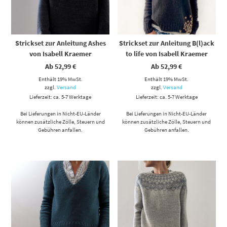
Strickset zur Anleitung Ashes
Strickset zur Anleitung B(l)ack
von Isabell Kraemer
to life von Isabell Kraemer
Ab
52,99
€
Ab
52,99
€
Enthält 19% MwSt.
Enthält 19% MwSt.
zzgl.
Versand
zzgl.
Versand
Lieferzeit: ca. 5-7 Werktage
Lieferzeit: ca. 5-7 Werktage
Bei Lieferungen in Nicht-EU-Länder
Bei Lieferungen in Nicht-EU-Länder
können zusätzliche Zölle, Steuern und
können zusätzliche Zölle, Steuern und
Gebühren anfallen.
Gebühren anfallen.
Dieses Produkt weist mehrere Varianten auf. Die Optionen können auf der Produktseite gewählt werden
Dieses Produkt weist mehrere Varianten auf. Die Optionen können auf der Produktseite gewählt werden