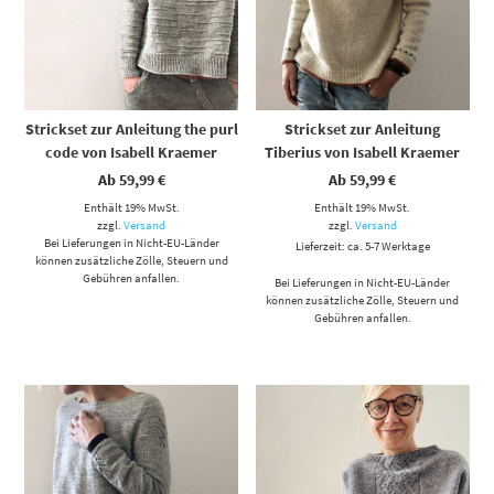
Strickset zur Anleitung the purl
Strickset zur Anleitung
code von Isabell Kraemer
Tiberius von Isabell Kraemer
Ab
59,99
€
Ab
59,99
€
Enthält 19% MwSt.
Enthält 19% MwSt.
zzgl.
Versand
zzgl.
Versand
Bei Lieferungen in Nicht-EU-Länder
Lieferzeit: ca. 5-7 Werktage
können zusätzliche Zölle, Steuern und
Gebühren anfallen.
Bei Lieferungen in Nicht-EU-Länder
können zusätzliche Zölle, Steuern und
Gebühren anfallen.
Dieses Produkt weist mehrere Varianten auf. Die Optionen können auf der Produktseite gewählt werden
Dieses Produkt weist mehrere Varianten auf. Die Optionen können auf der Produktseite gewählt werden