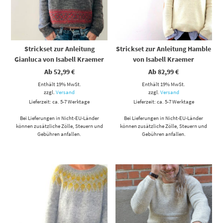
Strickset zur Anleitung
Strickset zur Anleitung Hamble
Gianluca von Isabell Kraemer
von Isabell Kraemer
Ab
52,99
€
Ab
82,99
€
Enthält 19% MwSt.
Enthält 19% MwSt.
zzgl.
Versand
zzgl.
Versand
Lieferzeit: ca. 5-7 Werktage
Lieferzeit: ca. 5-7 Werktage
Bei Lieferungen in Nicht-EU-Länder
Bei Lieferungen in Nicht-EU-Länder
können zusätzliche Zölle, Steuern und
können zusätzliche Zölle, Steuern und
Gebühren anfallen.
Gebühren anfallen.
Dieses Produkt weist mehrere Varianten auf. Die Optionen können auf der Produktseite gewählt werden
Dieses Produkt weist mehrere Varianten auf. Die Optionen können auf der Produktseite gewählt werden