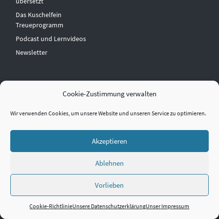
übersetzt
Das Kuschelfein
Treueprogramm
Podcast und Lernvideos
Newsletter
NEWSLETTER
ANMELDUNG
Cookie-Zustimmung verwalten
Wir verwenden Cookies, um unsere Website und unseren Service zu optimieren.
Bleibe immer informiert über
Produktneuheiten, Angebote,
Einkaufsvorteile und erhalte
Akzeptieren
interessante Tipps und Tricks.
Ablehnen
Vorname
Vorlieben
Nachname
Cookie-Richtlinie
Unsere Datenschutzerklärung
Unser Impressum