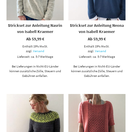
Strickset zur Anleitung Nasrin
Strickset zur Anleitung Neona
von Isabell Kraemer
von Isabell Kraemer
Ab
59,99
€
Ab
59,99
€
Enthält 19% MwSt.
Enthält 19% MwSt.
zzgl.
Versand
zzgl.
Versand
Lieferzeit: ca. 5-7 Werktage
Lieferzeit: ca. 5-7 Werktage
Bei Lieferungen in Nicht-EU-Länder
Bei Lieferungen in Nicht-EU-Länder
können zusätzliche Zölle, Steuern und
können zusätzliche Zölle, Steuern und
Gebühren anfallen.
Gebühren anfallen.
Dieses Produkt weist mehrere Varianten auf. Die Optionen können auf der Produktseite gewählt werden
Dieses Produkt weist mehrere Varianten auf. Die Optionen können auf der Produktseite gewählt werden