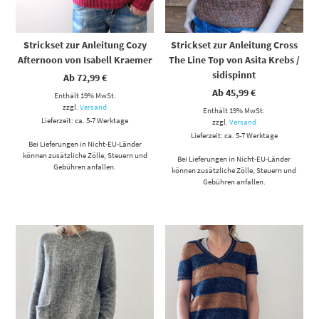
Strickset zur Anleitung Cozy
Strickset zur Anleitung Cross
Afternoon von Isabell Kraemer
The Line Top von Asita Krebs /
sidispinnt
Ab
72,99
€
Ab
45,99
€
Enthält 19% MwSt.
zzgl.
Versand
Enthält 19% MwSt.
Lieferzeit: ca. 5-7 Werktage
zzgl.
Versand
Lieferzeit: ca. 5-7 Werktage
Bei Lieferungen in Nicht-EU-Länder
können zusätzliche Zölle, Steuern und
Bei Lieferungen in Nicht-EU-Länder
Gebühren anfallen.
können zusätzliche Zölle, Steuern und
Gebühren anfallen.
Dieses Produkt weist mehrere Varianten auf. Die Optionen können auf der Produktseite gewählt werden
Dieses Produkt weist mehrere Varianten auf. Die Optionen können auf der Produktseite gewählt werden