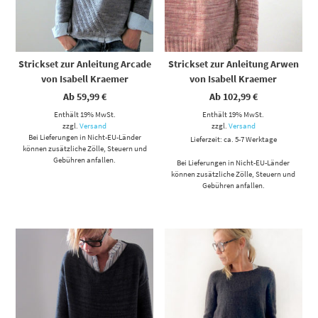
Strickset zur Anleitung Arcade
Strickset zur Anleitung Arwen
von Isabell Kraemer
von Isabell Kraemer
Ab
59,99
€
Ab
102,99
€
Enthält 19% MwSt.
Enthält 19% MwSt.
zzgl.
Versand
zzgl.
Versand
Bei Lieferungen in Nicht-EU-Länder
Lieferzeit: ca. 5-7 Werktage
können zusätzliche Zölle, Steuern und
Gebühren anfallen.
Bei Lieferungen in Nicht-EU-Länder
können zusätzliche Zölle, Steuern und
Gebühren anfallen.
Dieses Produkt weist mehrere Varianten auf. Die Optionen können auf der Produktseite gewählt werden
Dieses Produkt weist mehrere Varianten auf. Die Optionen können auf der Produktseite gewählt werden