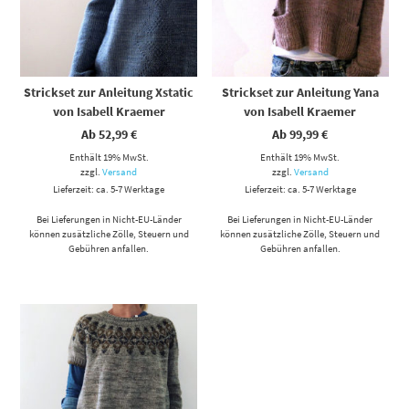
Strickset zur Anleitung Xstatic
Strickset zur Anleitung Yana
von Isabell Kraemer
von Isabell Kraemer
Ab
52,99
€
Ab
99,99
€
Enthält 19% MwSt.
Enthält 19% MwSt.
zzgl.
Versand
zzgl.
Versand
Lieferzeit: ca. 5-7 Werktage
Lieferzeit: ca. 5-7 Werktage
Bei Lieferungen in Nicht-EU-Länder
Bei Lieferungen in Nicht-EU-Länder
können zusätzliche Zölle, Steuern und
können zusätzliche Zölle, Steuern und
Gebühren anfallen.
Gebühren anfallen.
Dieses Produkt weist mehrere Varianten auf. Die Optionen können auf der Produktseite gewählt werden