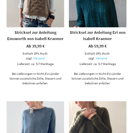
Strickset zur Anleitung
Strickset zur Anleitung Eri von
Emsworth von Isabell Kraemer
Isabell Kraemer
Ab
39,99
€
Ab
59,99
€
Enthält 19% MwSt.
Enthält 19% MwSt.
zzgl.
Versand
zzgl.
Versand
Lieferzeit: ca. 5-7 Werktage
Lieferzeit: ca. 5-7 Werktage
Bei Lieferungen in Nicht-EU-Länder
Bei Lieferungen in Nicht-EU-Länder
können zusätzliche Zölle, Steuern und
können zusätzliche Zölle, Steuern und
Gebühren anfallen.
Gebühren anfallen.
Dieses Produkt weist mehrere Varianten auf. Die Optionen können auf der Produktseite gewählt werden
Dieses Produkt weist mehrere Varianten auf. Die Optionen können auf der Produktseite gewählt werden