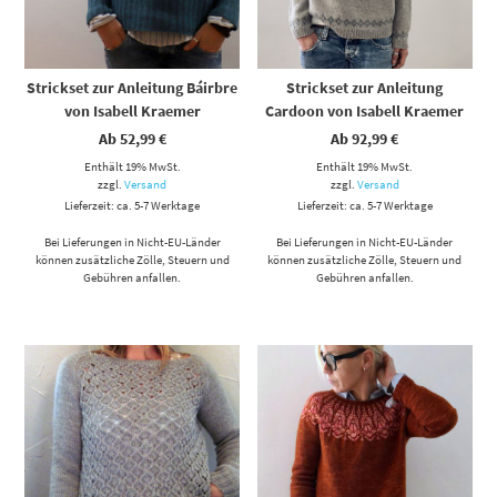
Strickset zur Anleitung Báirbre
Strickset zur Anleitung
von Isabell Kraemer
Cardoon von Isabell Kraemer
Ab
52,99
€
Ab
92,99
€
Enthält 19% MwSt.
Enthält 19% MwSt.
zzgl.
Versand
zzgl.
Versand
Lieferzeit: ca. 5-7 Werktage
Lieferzeit: ca. 5-7 Werktage
Bei Lieferungen in Nicht-EU-Länder
Bei Lieferungen in Nicht-EU-Länder
können zusätzliche Zölle, Steuern und
können zusätzliche Zölle, Steuern und
Gebühren anfallen.
Gebühren anfallen.
Dieses Produkt weist mehrere Varianten auf. Die Optionen können auf der Produktseite gewählt werden
Dieses Produkt weist mehrere Varianten auf. Die Optionen können auf der Produktseite gewählt werden