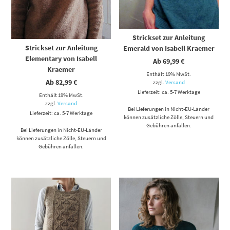
Strickset zur Anleitung
Strickset zur Anleitung
Emerald von Isabell Kraemer
Elementary von Isabell
Ab
69,99
€
Kraemer
Enthält 19% MwSt.
Ab
82,99
€
zzgl.
Versand
Lieferzeit: ca. 5-7 Werktage
Enthält 19% MwSt.
zzgl.
Versand
Bei Lieferungen in Nicht-EU-Länder
Lieferzeit: ca. 5-7 Werktage
können zusätzliche Zölle, Steuern und
Gebühren anfallen.
Bei Lieferungen in Nicht-EU-Länder
können zusätzliche Zölle, Steuern und
Gebühren anfallen.
Dieses Produkt weist mehrere Varianten auf. Die Optionen können auf der Produktseite gewählt werden
Dieses Produkt weist mehrere Varianten auf. Die Optionen können auf der Produktseite gewählt werden