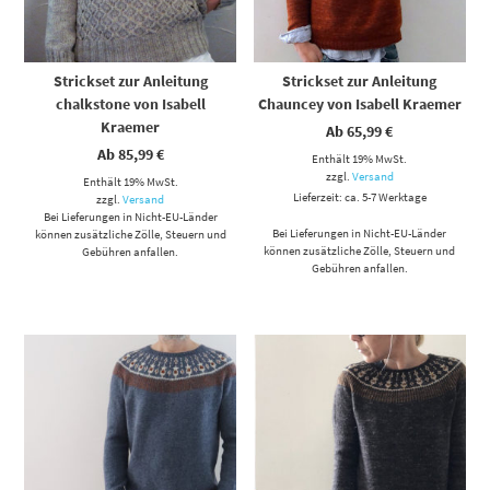
Strickset zur Anleitung
Strickset zur Anleitung
chalkstone von Isabell
Chauncey von Isabell Kraemer
Kraemer
Ab
65,99
€
Ab
85,99
€
Enthält 19% MwSt.
zzgl.
Versand
Enthält 19% MwSt.
Lieferzeit: ca. 5-7 Werktage
zzgl.
Versand
Bei Lieferungen in Nicht-EU-Länder
Bei Lieferungen in Nicht-EU-Länder
können zusätzliche Zölle, Steuern und
können zusätzliche Zölle, Steuern und
Gebühren anfallen.
Gebühren anfallen.
Dieses Produkt weist mehrere Varianten auf. Die Optionen können auf der Produktseite gewählt werden
Dieses Produkt weist mehrere Varianten auf. Die Optionen können auf der Produktseite gewählt werden