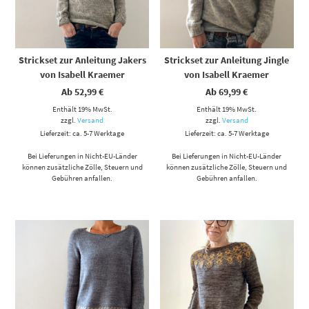
Strickset zur Anleitung Jakers
Strickset zur Anleitung Jingle
von Isabell Kraemer
von Isabell Kraemer
Ab
52,99
€
Ab
69,99
€
Enthält 19% MwSt.
Enthält 19% MwSt.
zzgl.
Versand
zzgl.
Versand
Lieferzeit: ca. 5-7 Werktage
Lieferzeit: ca. 5-7 Werktage
Bei Lieferungen in Nicht-EU-Länder
Bei Lieferungen in Nicht-EU-Länder
können zusätzliche Zölle, Steuern und
können zusätzliche Zölle, Steuern und
Gebühren anfallen.
Gebühren anfallen.
Dieses Produkt weist mehrere Varianten auf. Die Optionen können auf der Produktseite gewählt werden
Dieses Produkt weist mehrere Varianten auf. Die Optionen können auf der Produktseite gewählt werden