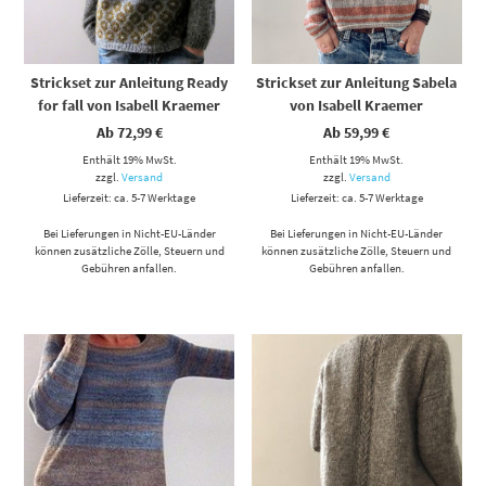
Strickset zur Anleitung Ready
Strickset zur Anleitung Sabela
for fall von Isabell Kraemer
von Isabell Kraemer
Ab
72,99
€
Ab
59,99
€
Enthält 19% MwSt.
Enthält 19% MwSt.
zzgl.
Versand
zzgl.
Versand
Lieferzeit: ca. 5-7 Werktage
Lieferzeit: ca. 5-7 Werktage
Bei Lieferungen in Nicht-EU-Länder
Bei Lieferungen in Nicht-EU-Länder
können zusätzliche Zölle, Steuern und
können zusätzliche Zölle, Steuern und
Gebühren anfallen.
Gebühren anfallen.
Dieses Produkt weist mehrere Varianten auf. Die Optionen können auf der Produktseite gewählt werden
Dieses Produkt weist mehrere Varianten auf. Die Optionen können auf der Produktseite gewählt werden