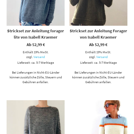
Strickset zur Anleitung forager
Strickset zur Anleitung Forager
lite von Isabell Kraemer
von Isabell Kraemer
Ab
52,99
€
Ab
52,99
€
Enthält 19% MwSt.
Enthält 19% MwSt.
zzgl.
Versand
zzgl.
Versand
Lieferzeit: ca. 5-7 Werktage
Lieferzeit: ca. 5-7 Werktage
Bei Lieferungen in Nicht-EU-Länder
Bei Lieferungen in Nicht-EU-Länder
können zusätzliche Zölle, Steuern und
können zusätzliche Zölle, Steuern und
Gebühren anfallen.
Gebühren anfallen.
Dieses Produkt weist mehrere Varianten auf. Die Optionen können auf der Produktseite gewählt werden
Dieses Produkt weist mehrere Varianten auf. Die Optionen können auf der Produktseite gewählt werden