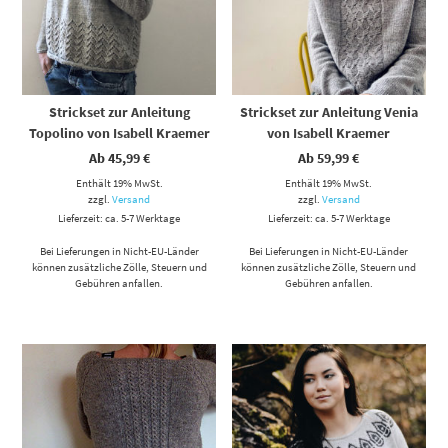
Strickset zur Anleitung
Strickset zur Anleitung Venia
Topolino von Isabell Kraemer
von Isabell Kraemer
Ab
45,99
€
Ab
59,99
€
Enthält 19% MwSt.
Enthält 19% MwSt.
zzgl.
Versand
zzgl.
Versand
Lieferzeit: ca. 5-7 Werktage
Lieferzeit: ca. 5-7 Werktage
Bei Lieferungen in Nicht-EU-Länder
Bei Lieferungen in Nicht-EU-Länder
können zusätzliche Zölle, Steuern und
können zusätzliche Zölle, Steuern und
Gebühren anfallen.
Gebühren anfallen.
Dieses Produkt weist mehrere Varianten auf. Die Optionen können auf der Produktseite gewählt werden
Dieses Produkt weist mehrere Varianten auf. Die Optionen können auf der Produktseite gewählt werden