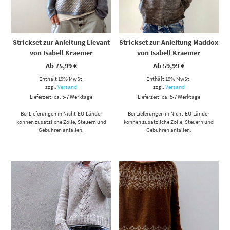
Strickset zur Anleitung Llevant
Strickset zur Anleitung Maddox
von Isabell Kraemer
von Isabell Kraemer
Ab
75,99
€
Ab
59,99
€
Enthält 19% MwSt.
Enthält 19% MwSt.
zzgl.
Versand
zzgl.
Versand
Lieferzeit: ca. 5-7 Werktage
Lieferzeit: ca. 5-7 Werktage
Bei Lieferungen in Nicht-EU-Länder
Bei Lieferungen in Nicht-EU-Länder
können zusätzliche Zölle, Steuern und
können zusätzliche Zölle, Steuern und
Gebühren anfallen.
Gebühren anfallen.
Dieses Produkt weist mehrere Varianten auf. Die Optionen können auf der Produktseite gewählt werden
Dieses Produkt weist mehrere Varianten auf. Die Optionen können auf der Produktseite gewählt werden