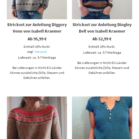
Strickset zur Anleitung Diggory
Strickset zur Anleitung Dingley
Venn von Isabell Kraemer
Dell von Isabell Kraemer
Ab
95,99
€
Ab
52,99
€
Enthält 19% MwSt.
Enthält 19% MwSt.
zzgl.
Versand
Lieferzeit: ca. 5-7 Werktage
Lieferzeit: ca. 5-7 Werktage
Bei Lieferungen in Nicht-EU-Länder
Bei Lieferungen in Nicht-EU-Länder
können zusätzliche Zölle, Steuern und
können zusätzliche Zölle, Steuern und
Gebühren anfallen.
Gebühren anfallen.
Dieses Produkt weist mehrere Varianten auf. Die Optionen können auf der Produktseite gewählt werden
Dieses Produkt weist mehrere Varianten auf. Die Optionen können auf der Produktseite gewählt werden