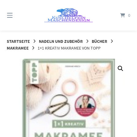
Springe
zum
0
Inhalt
STARTSEITE
NADELN UND ZUBEHÖR
BÜCHER
MAKRAMEE
1×1 KREATIV MAKRAMEE VON TOPP