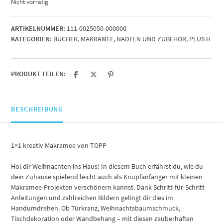
Nicht vorrätig
ARTIKELNUMMER:
111-0025050-000000
KATEGORIEN:
BÜCHER
,
MAKRAMEE
,
NADELN UND ZUBEHÖR
,
PLUS H
PRODUKT TEILEN:
BESCHREIBUNG
1×1 kreativ Makramee von TOPP
Hol dir Weihnachten ins Haus! In diesem Buch erfährst du, wie du
dein Zuhause spielend leicht auch als Knüpfanfänger mit kleinen
Makramee-Projekten verschönern kannst. Dank Schritt-für-Schritt-
Anleitungen und zahlreichen Bildern gelingt dir dies im
Handumdrehen. Ob Türkranz, Weihnachtsbaumschmuck,
Tischdekoration oder Wandbehang – mit diesen zauberhaften