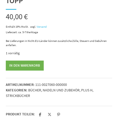
TOPP
40,00
€
Enthält 19% MwSt.
zzgl.
Versand
Lieferzeit: ca. 5-7 Werktage
Bei Lieferungen in Nicht-EU-Länder können zusätzliche Zölle, Steuern und Gebühren
anfallen.
1 vorrätig
52
IN DEN WARENKORB
Wochen
einfach
stricken
ARTIKELNUMMER:
111-0027060-000000
von
KATEGORIEN:
BÜCHER
,
NADELN UND ZUBEHÖR
,
PLUS H
,
TOPP
STRICKBÜCHER
Menge
PRODUKT TEILEN: