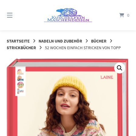
Springe
zum
0
Inhalt
STARTSEITE
NADELN UND ZUBEHÖR
BÜCHER
STRICKBÜCHER
52 WOCHEN EINFACH STRICKEN VON TOPP