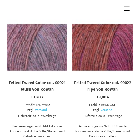
Felted Tweed Color col. 00021
Felted Tweed Color col. 00022
blush von Rowan
ripe von Rowan
13,80
€
13,80
€
Enthält 19% MwSt.
Enthält 19% MwSt.
zzgl.
Versand
zzgl.
Versand
Lieferzeit: ca. 5-7 Werktage
Lieferzeit: ca. 5-7 Werktage
Bei Lieferungen in Nicht-EU-Länder
Bei Lieferungen in Nicht-EU-Länder
können zusätzliche Zölle, Steuern und
können zusätzliche Zölle, Steuern und
Gebühren anfallen.
Gebühren anfallen.