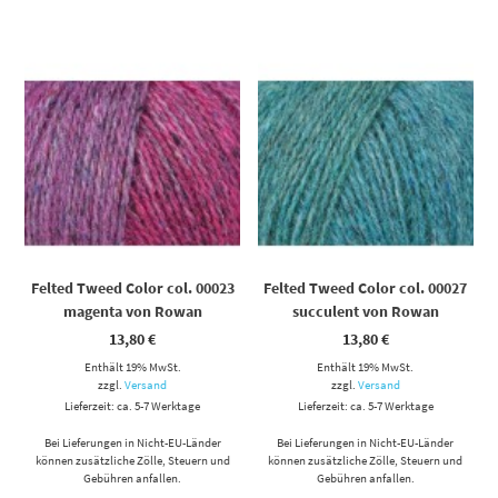
Felted Tweed Color col. 00023
Felted Tweed Color col. 00027
magenta von Rowan
succulent von Rowan
13,80
€
13,80
€
Enthält 19% MwSt.
Enthält 19% MwSt.
zzgl.
Versand
zzgl.
Versand
Lieferzeit: ca. 5-7 Werktage
Lieferzeit: ca. 5-7 Werktage
Bei Lieferungen in Nicht-EU-Länder
Bei Lieferungen in Nicht-EU-Länder
können zusätzliche Zölle, Steuern und
können zusätzliche Zölle, Steuern und
Gebühren anfallen.
Gebühren anfallen.