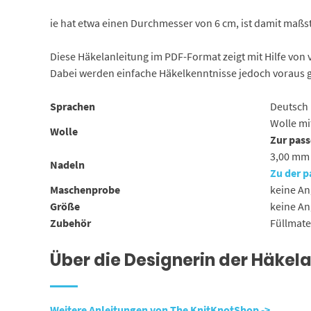
ie hat etwa einen Durchmesser von 6 cm, ist damit maß
Diese Häkelanleitung im PDF-Format zeigt mit Hilfe von v
Dabei werden einfache Häkelkenntnisse jedoch voraus ge
Sprachen
Deutsch
Wolle mi
Wolle
Zur pass
3,00 mm
Nadeln
Zu der p
Maschenprobe
keine A
Größe
keine A
Zubehör
Füllmate
Über die Designerin der Häkel
Weitere Anleitungen von The KnitKnotShop ->