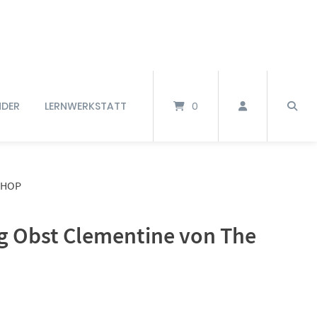
NDER
LERNWERKSTATT
0
SHOP
g Obst Clementine von The