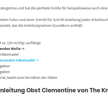
stabsgetreu und hat die perfekte Größe für beispielsweise auch ei
ielen Fotos und einer Schritt-für Schritt-Anleitung jeden Arbeitssc
setzt, das die Anleitung keinen Grundkurs enthält.
t ca. 125 m/50g Lauflänge
enden Wolle ->
 Häkelnadel
assenden Häkelnadel ->
ngaben
ngaben
rial, Nadel zum Vernähen der Fäden
anleitung Obst Clementine von The K