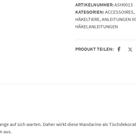
ARTIKELNUMMER:
ASH0013
The
KATEGORIEN:
ACCESSOIRES
,
KnitKnotShop
HÄKELTIERE
,
ANLEITUNGEN V
Menge
HÄKELANLEITUNGEN
PRODUKT TEILEN:
nge auf sich warten. Daher wirkt diese Mandarine als Tischdekorati
n aus.