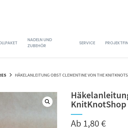
NADELN UND
OLLPAKET
SERVICE
PROJEKTFI
ZUBEHÖR
RES
HÄKELANLEITUNG OBST CLEMENTINE VON THE KNITKNOT
Häkelanleitun
KnitKnotShop
Ab
1,80
€