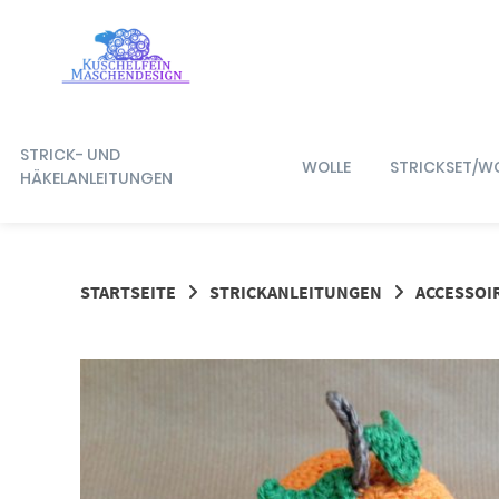
Springe
zum
Inhalt
STRICK- UND
WOLLE
STRICKSET/W
HÄKELANLEITUNGEN
STARTSEITE
STRICKANLEITUNGEN
ACCESSOI