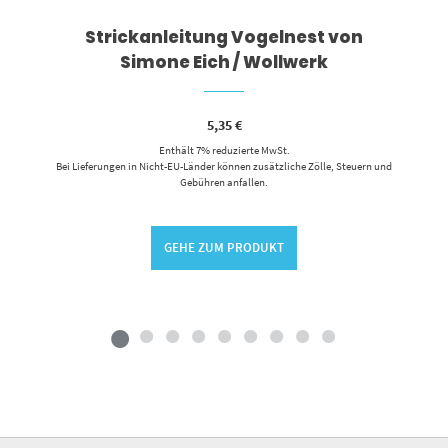
Strickanleitung Vogelnest von
Simone Eich / Wollwerk
5,35
€
Enthält 7% reduzierte MwSt.
Bei Lieferungen in Nicht-EU-Länder können zusätzliche Zölle, Steuern und
Gebühren anfallen.
GEHE ZUM PRODUKT