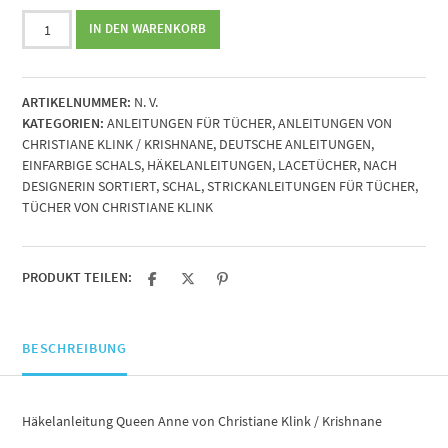
Häkelanleitung
IN DEN WARENKORB
Queen
Anne
von
ARTIKELNUMMER:
N. V.
Christiane
KATEGORIEN:
ANLEITUNGEN FÜR TÜCHER
,
ANLEITUNGEN VON
Klink
CHRISTIANE KLINK / KRISHNANE
,
DEUTSCHE ANLEITUNGEN
,
/
EINFARBIGE SCHALS
,
HÄKELANLEITUNGEN
,
LACETÜCHER
,
NACH
Krishnane
DESIGNERIN SORTIERT
,
SCHAL
,
STRICKANLEITUNGEN FÜR TÜCHER
,
Menge
TÜCHER VON CHRISTIANE KLINK
PRODUKT TEILEN:
BESCHREIBUNG
Häkelanleitung Queen Anne von Christiane Klink / Krishnane