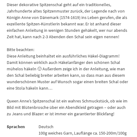
Dieser dekorative Spitzenschal geht auf ein traditionelles,
Jahrhunderte altes Spitzenmuster zurück, der Legende nach von
Königin Anne von Dänemark (1574-1619) ins Leben gerufen, die als
exzellente Spitzen-Künstlerin bekannt war. Er ist anhand dieser
einfachen Anleitung in wenigen Stunden gehäkelt, wer nur abends
Zeit hat, kann nach 2-3 Abenden den Schal sein eigen nennen!
Bitte beachten:
Diese Anleitung beinhaltet ein ausführliches Häkel-Diagramm!
Damit können wirklich auch Häkelanfänger den schönen Schal
mühelos häkeln 🙂 Außerdem zeige ich in der Anleitung, wie man
den Schal beliebig breiter arbeiten kann, so dass man aus diesem
wunderschönen Muster auf Wunsch sogar einen breiten Schal oder
eine Stola häkeln kann…
Queen Anne’s Spitzenschal ist ein wahres Schmuckstück, ob wie im
Bild mit Blütenbrosche über ein Abendkleid getragen – oder auch
zu Jeans und Blazer: er ist immer ein garantierter Blickfang!
Sprachen
Deutsch
100g weiches Garn, Lauflänge ca. 150-200m/100g