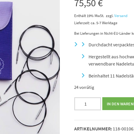
75,50
€
Enthält 19% MwSt.
zzgl.
Versand
Lieferzeit: ca. 5-7 Werktage
Bei Lieferungen in Nicht-EU-Länder k
Durchdacht verpacktes
Hergestellt aus hochw
verwendbare Nadeletui
Beinhaltet 11 Nadelstä
24 vorrätig
KnitPro
IN DEN WARE
Nova
Metall
austauschbare
ARTIKELNUMMER:
118-00106
Nadelspitzen