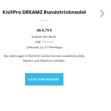
KnitPro DREAMZ Rundstricknadel
Aqu
Ab
8,75
€
Enthält 19% MwSt.
zzgl.
Versand
Lieferzeit: ca. 5-7 Werktage
Bei Lieferungen in Nicht-EU-Länder können zusätzliche Zölle,
Steuern und Gebühren anfallen.
Bei L
GEHE ZUM PRODUKT