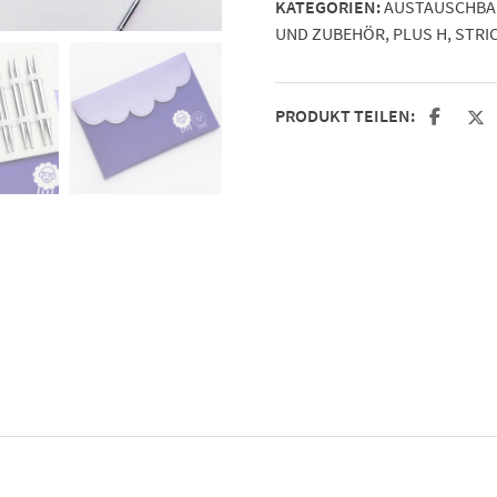
KATEGORIEN:
AUSTAUSCHBAR
Deluxe
UND ZUBEHÖR
,
PLUS H
,
STRI
Set
3,5-
8,0mm
PRODUKT TEILEN:
Menge