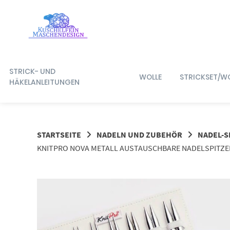
Springe
zum
Inhalt
STRICK- UND
WOLLE
STRICKSET/W
HÄKELANLEITUNGEN
STARTSEITE
NADELN UND ZUBEHÖR
NADEL-S
KNITPRO NOVA METALL AUSTAUSCHBARE NADELSPITZEN