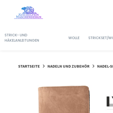
Springe
zum
Inhalt
STRICK- UND
WOLLE
STRICKSET/W
HÄKELANLEITUNGEN
STARTSEITE
NADELN UND ZUBEHÖR
NADEL-S