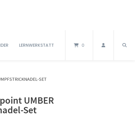
NDER
LERNWERKSTATT
0
UMPFSTRICKNADEL-SET
-point UMBER
nadel-Set