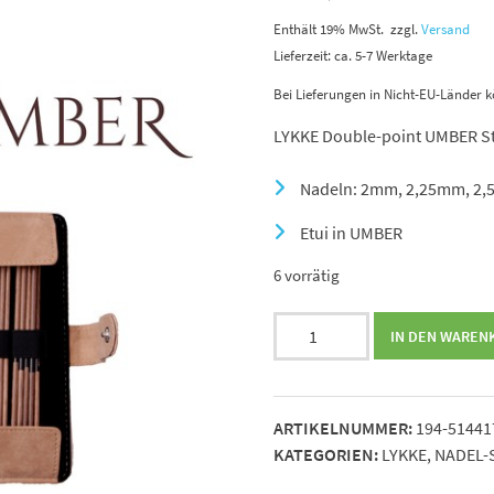
Enthält 19% MwSt.
zzgl.
Versand
Lieferzeit: ca. 5-7 Werktage
Bei Lieferungen in Nicht-EU-Länder k
LYKKE Double-point UMBER St
Nadeln: 2mm, 2,25mm, 2
Etui in UMBER
6 vorrätig
LYKKE
IN DEN WAREN
Double-
point
UMBER
ARTIKELNUMMER:
194-51441
Strumpfstricknadel-
KATEGORIEN:
LYKKE
,
NADEL-
Set
Menge