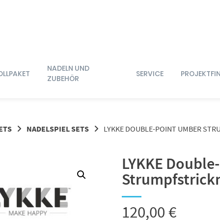
NADELN UND
OLLPAKET
SERVICE
PROJEKTFI
ZUBEHÖR
ETS
NADELSPIEL SETS
LYKKE DOUBLE-POINT UMBER STR
LYKKE Double
Strumpfstrick
120,00
€