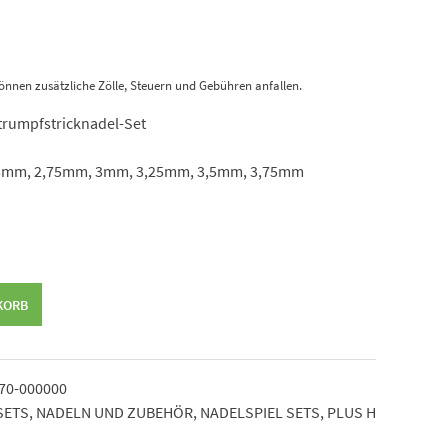
önnen zusätzliche Zölle, Steuern und Gebühren anfallen.
rumpfstricknadel-Set
,5mm, 2,75mm, 3mm, 3,25mm, 3,5mm, 3,75mm
KORB
70-000000
SETS
,
NADELN UND ZUBEHÖR
,
NADELSPIEL SETS
,
PLUS H