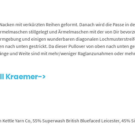
r Nacken mit verkürzten Reihen geformt. Danach wird die Passe in 
ie Ärmelmaschen stillgelegt und Ärmelmaschen mit der von Dir bevor
 Formgebung und einigen wunderbaren diagonalen Lochmusterstrei
ch unten gestrickt. Da dieser Pullover von oben nach unten gestric
 Länge und Weite sind mit mehr/weniger Raglanzunahmen oder me
ell Kraemer->
 von Kettle Yarn Co, 55% Superwash British Bluefaced Leicester, 45% Si