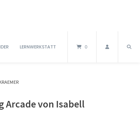
NDER
LERNWERKSTATT
0
 KRAEMER
g Arcade von Isabell