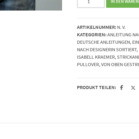
IN DEN WARE
Arcade
von
Isabell
ARTIKELNUMMER:
N. V.
Kraemer
KATEGORIEN:
ANLEITUNG NA
Menge
DEUTSCHE ANLEITUNGEN
,
EI
NACH DESIGNERIN SORTIERT
,
ISABELL KRAEMER
,
STRICKANL
PULLOVER
,
VON OBEN GESTR
PRODUKT TEILEN: