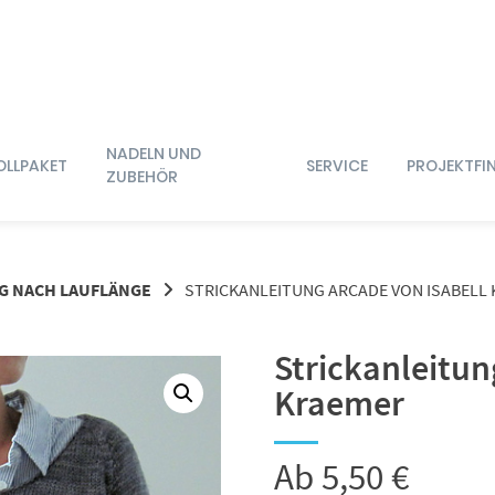
NADELN UND
OLLPAKET
SERVICE
PROJEKTFI
ZUBEHÖR
G NACH LAUFLÄNGE
STRICKANLEITUNG ARCADE VON ISABELL
Strickanleitun
Kraemer
Ab
5,50
€