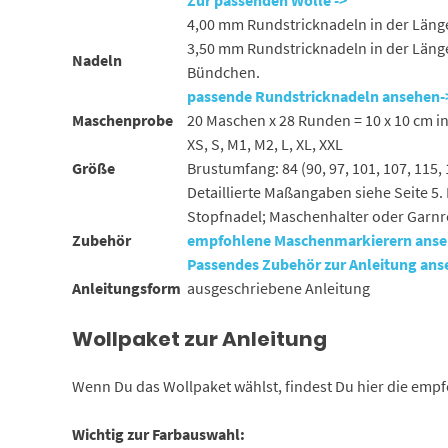
Zur passenden Wolle ->
4,00 mm Rundstricknadeln in der Länge
3,50 mm Rundstricknadeln in der Länge
Nadeln
Bündchen.
passende Rundstricknadeln ansehen-
Maschenprobe
20 Maschen x 28 Runden = 10 x 10 cm i
XS, S, M1, M2, L, XL, XXL
Größe
Brustumfang: 84 (90, 97, 101, 107, 115,
Detaillierte Maßangaben siehe Seite 5.
Stopfnadel; Maschenhalter oder Garnr
Zubehör
empfohlene Maschenmarkierern ans
Passendes Zubehör zur Anleitung an
Anleitungsform
ausgeschriebene Anleitung
Wollpaket zur Anleitung
Wenn Du das Wollpaket wählst, findest Du hier die empf
Wichtig zur Farbauswahl: