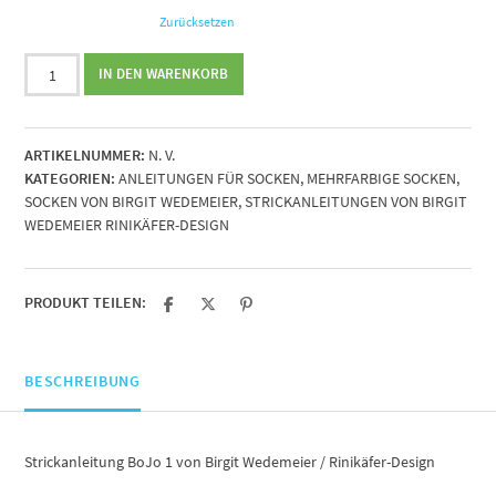
Zurücksetzen
Strickanleitung
IN DEN WARENKORB
BoJo
1
von
ARTIKELNUMMER:
N. V.
Birgit
KATEGORIEN:
ANLEITUNGEN FÜR SOCKEN
,
MEHRFARBIGE SOCKEN
,
Wedemeier
SOCKEN VON BIRGIT WEDEMEIER
,
STRICKANLEITUNGEN VON BIRGIT
/
WEDEMEIER RINIKÄFER-DESIGN
Rinikäfer-
Design
Menge
PRODUKT TEILEN:
BESCHREIBUNG
Strickanleitung BoJo 1 von Birgit Wedemeier / Rinikäfer-Design