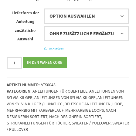
Lieferform der
Anleitung
zusätzliche
Auswahl
Zurücksetzen
Strickanleitung
IN DEN WARENKORB
Bona
Sera
von
ARTIKELNUMMER:
ATS0043
Sylvia
KATEGORIEN:
ANLEITUNGEN FÜR OBERTEILE
,
ANLEITUNGEN VON
Kilger
SYLVIA KILGER
,
ANLEITUNGEN VON SYLVIA KILGER
,
ANLEITUNGEN
Menge
VON SYLVIA KILGER / LUNATICC
,
DEUTSCHE ANLEITUNGEN
,
LOOP
,
MEHRFARBIG MIT FARBVERLAUF
,
MEHRFARBIGE LOOPS
,
NACH
DESIGNERIN SORTIERT
,
NACH DESIGNERIN SORTIERT
,
STRICKANLEITUNGEN FÜR TÜCHER
,
SWEATER / PULLOVER
,
SWEATER
/ PULLOVER