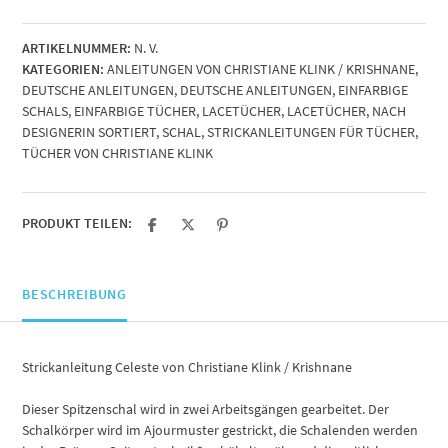
von
Christiane
ARTIKELNUMMER:
N. V.
Klink
KATEGORIEN:
ANLEITUNGEN VON CHRISTIANE KLINK / KRISHNANE
,
/
DEUTSCHE ANLEITUNGEN
,
DEUTSCHE ANLEITUNGEN
,
EINFARBIGE
Krishnane
SCHALS
,
EINFARBIGE TÜCHER
,
LACETÜCHER
,
LACETÜCHER
,
NACH
Menge
DESIGNERIN SORTIERT
,
SCHAL
,
STRICKANLEITUNGEN FÜR TÜCHER
,
TÜCHER VON CHRISTIANE KLINK
PRODUKT TEILEN:
BESCHREIBUNG
Strickanleitung Celeste von Christiane Klink / Krishnane
Dieser Spitzenschal wird in zwei Arbeitsgängen gearbeitet. Der
Schalkörper wird im Ajourmuster gestrickt, die Schalenden werden