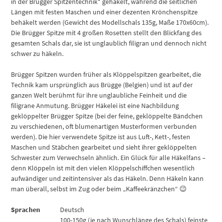
in der Brügger Spitzentechnik* gehäkelt, während die seitlichen
Längen mit festen Maschen und einer dezenten Krönchenspitze
behäkelt werden (Gewicht des Modellschals 135g, Maße 170x60cm).
Die Brügger Spitze mit 4 großen Rosetten stellt den Blickfang des
gesamten Schals dar, sie ist unglaublich filigran und dennoch nicht
schwer zu häkeln.
Brügger Spitzen wurden früher als Klöppelspitzen gearbeitet, die
Technik kam ursprünglich aus Brügge (Belgien) und ist auf der
ganzen Welt berühmt für ihre unglaubliche Feinheit und die
filigrane Anmutung. Brügger Häkelei ist eine Nachbildung
geklöppelter Brügger Spitze (bei der feine, geklöppelte Bändchen
zu verschiedenen, oft blumenartigen Musterformen verbunden
werden). Die hier verwendete Spitze ist aus Luft-, Kett-, festen
Maschen und Stäbchen gearbeitet und sieht ihrer geklöppelten
Schwester zum Verwechseln ähnlich. Ein Glück für alle Häkelfans –
denn Klöppeln ist mit den vielen Klöppelschiffchen wesentlich
aufwändiger und zeitintensiver als das Häkeln. Denn Häkeln kann
man überall, selbst im Zug oder beim „Kaffeekränzchen“ 😉
Sprachen
Deutsch
100-150g (je nach Wunschlänge des Schals) feinste