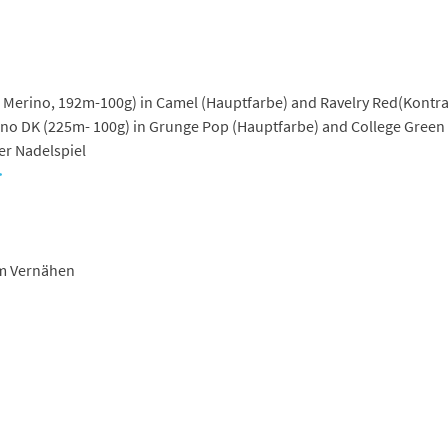
 Merino, 1
92m-100g) in
Camel
(Hauptfarbe) and
Ravelry Red
(Kontra
ino DK (225m-
100g) in
Grunge Pop
(Hauptfarbe) and
College Green
r Nadelspiel
>
m Vernähen