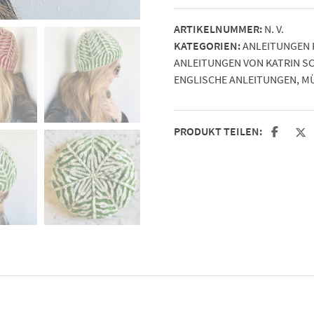
von
ARTIKELNUMMER:
N. V.
Katrin
KATEGORIEN:
ANLEITUNGEN 
Schubert
ANLEITUNGEN VON KATRIN S
Menge
ENGLISCHE ANLEITUNGEN
,
M
PRODUKT TEILEN: