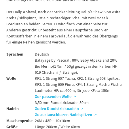
Der Hallp’a Shawl, nach der Strickanleitung Hallp’a Shawl von Asita
Krebs / sidispinnt, ist ein rechteckiger Schal mit zwei Mosaik
Bordüren an beiden Seiten. Er wird flach von einer Seite zur
Anderen gestrickt. Er besteht aus einer Hauptfarbe und vier
Kontrastfarben in einem Farbverlauf, die während des Übergangs
für einige Reihen gemischt werden.
Sprachen
Deutsch
Balayage by Pascuali, 80% Baby Alpaka and 20%
Bio Merino(175m / 50g)
gezeigt in den Farben HF
619 Chachani (4 Stränge),
Wolle
KF1: 1 Strang 607 Tacna, KF2: 1 Strang 608 Iquitos,
KF3: 1 Strang 609 Piura, KF4: 1 Strang Machu Picchu
Laufmeter HF: ca. 600m, für jede KF: ca 150m
Zur passenden Wolle ->
3,50 mm Rundstricknadel 80cm
Nadeln
Zuden Rundstricknadeln ->
Zu austauschbaren Nadelspitzen ->
Maschenprobe
24M x 48R = 10x10cm
Größe
Länge 200cm / Weite 40cm