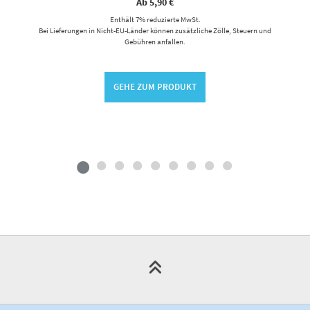
Ab
5,90
€
Enthält 7% reduzierte MwSt.
Bei Lieferungen in Nicht-EU-Länder können zusätzliche Zölle, Steuern und
Gebühren anfallen.
GEHE ZUM PRODUKT