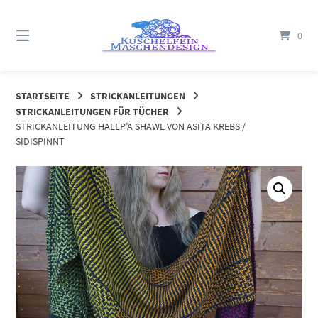
Springe
zum
0
Inhalt
STARTSEITE
STRICKANLEITUNGEN
STRICKANLEITUNGEN FÜR TÜCHER
STRICKANLEITUNG HALLP’A SHAWL VON ASITA KREBS /
SIDISPINNT