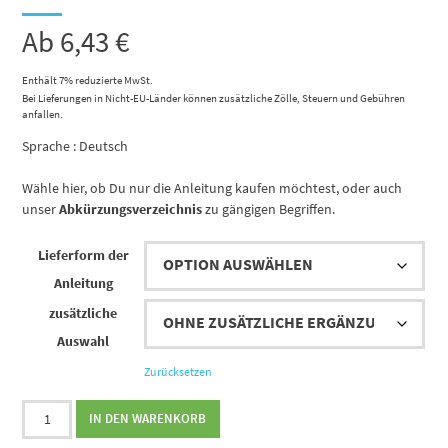
Ab
6,43
€
Enthält 7% reduzierte MwSt.
Bei Lieferungen in Nicht-EU-Länder können zusätzliche Zölle, Steuern und Gebühren
anfallen.
Sprache : Deutsch
Wähle hier, ob Du nur die Anleitung kaufen möchtest, oder auch
unser
Abkürzungsverzeichnis
zu gängigen Begriffen.
Lieferform der
Anleitung
zusätzliche
Auswahl
Zurücksetzen
Strickanleitung
IN DEN WARENKORB
Hallp'a