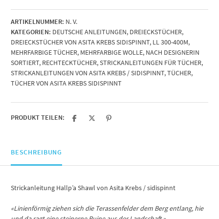
Shawl
von
ARTIKELNUMMER:
N. V.
Asita
KATEGORIEN:
DEUTSCHE ANLEITUNGEN
,
DREIECKSTÜCHER
,
Krebs
DREIECKSTÜCHER VON ASITA KREBS SIDISPINNT
,
LL 300-400M
,
/
MEHRFARBIGE TÜCHER
,
MEHRFARBIGE WOLLE
,
NACH DESIGNERIN
sidispinnt
SORTIERT
,
RECHTECKTÜCHER
,
STRICKANLEITUNGEN FÜR TÜCHER
,
Menge
STRICKANLEITUNGEN VON ASITA KREBS / SIDISPINNT
,
TÜCHER
,
TÜCHER VON ASITA KREBS SIDISPINNT
PRODUKT TEILEN:
BESCHREIBUNG
Strickanleitung Hallp’a Shawl von Asita Krebs / sidispinnt
«Linienförmig ziehen sich die Terassenfelder dem Berg entlang, hie
und da ragt eine steinerne Ruine aus der Landschaft.»