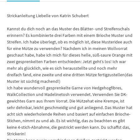
Strickanleitung Liebelle von Katrin Schubert
Kannst du dich noch an das Muster des Blätter- und Streifenschals
erinnern? Es kombinierte drei Farben mit einem Brioche Muster und
Streifen. Ich habe überlegt, ob es möglich ist, diese Musteridee auch
für eine Mütze zu verwenden? Nachdem ich in meinen Wollvorrat
geschaut habe, habe ich mich für dieses helle, süß-saure Orange mit
zwei gesprenkelten Farben entschieden: Jetzt geht’s los! Ich war
mehr als glücklich, wie es sich herausstellte und noch mehr
dreifach fand, eine zweite und eine dritten Mütze fertigzustellen(das
Muster ist süchtig machend!)
Ich habe wundervoll gesprenkelte Garne von Hedgehogfibres,
WalkCollection und Madelinetosh verwendet. Verwenden Sie DK-
gewichtes Garn aus Ihrem Vorrat. Die Mützehat eine Krempe, ist
sehr dehnbar, leicht geschmeidig und gut anliegend. Das Muster hat
acht sich
wiederholende
Reihen und basiert auf einfachen Brioche-
Stichen, nimmt zu und ab. Es ist wichtig, das zu beachten
es gibt
keine 4-stich-Abnahme, die gestrickt werden kann. Du schaffst das,
Strickerin!