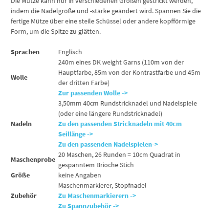
Die Mütze kann nur in verschiedenen Größen gestrickt werden,
indem die Nadelgröße und -stärke geändert wird. Spannen Sie die
fertige Mütze über eine steile Schüssel oder andere kopfförmige
Form, um die Spitze zu glätten.
Sprachen
Englisch
240m eines DK weight Garns (110m von der
Hauptfarbe, 85m von der Kontrastfarbe und 45m
Wolle
der dritten Farbe)
Zur passenden Wolle ->
3,50mm 40cm Rundstricknadel und Nadelspiele
(oder eine längere Rundstricknadel)
Nadeln
Zu den passenden Stricknadeln mit 40cm
Seillänge ->
Zu den passenden Nadelspielen->
20 Maschen, 26 Runden = 10cm Quadrat in
Maschenprobe
gespanntem Brioche Stich
Größe
keine Angaben
Maschenmarkierer, Stopfnadel
Zubehör
Zu Maschenmarkierern ->
Zu Spannzubehör ->