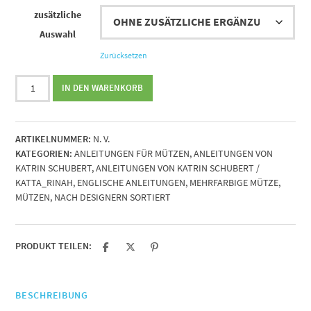
zusätzliche
Auswahl
Zurücksetzen
Strickanleitung
IN DEN WARENKORB
Liebelle
von
Katrin
ARTIKELNUMMER:
N. V.
Schubert
KATEGORIEN:
ANLEITUNGEN FÜR MÜTZEN
,
ANLEITUNGEN VON
Menge
KATRIN SCHUBERT
,
ANLEITUNGEN VON KATRIN SCHUBERT /
KATTA_RINAH
,
ENGLISCHE ANLEITUNGEN
,
MEHRFARBIGE MÜTZE
,
MÜTZEN
,
NACH DESIGNERN SORTIERT
PRODUKT TEILEN:
BESCHREIBUNG