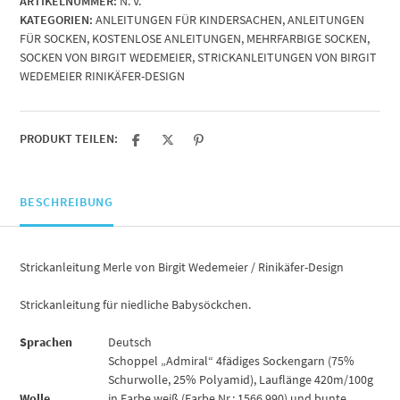
ARTIKELNUMMER:
N. V.
Wedemeier
KATEGORIEN:
ANLEITUNGEN FÜR KINDERSACHEN
,
ANLEITUNGEN
/
FÜR SOCKEN
,
KOSTENLOSE ANLEITUNGEN
,
MEHRFARBIGE SOCKEN
,
Rinikäfer-
SOCKEN VON BIRGIT WEDEMEIER
,
STRICKANLEITUNGEN VON BIRGIT
Design
WEDEMEIER RINIKÄFER-DESIGN
Menge
PRODUKT TEILEN:
BESCHREIBUNG
Strickanleitung Merle von Birgit Wedemeier / Rinikäfer-Design
Strickanleitung für niedliche Babysöckchen.
Sprachen
Deutsch
Schoppel „Admiral“ 4fädiges Sockengarn (75%
Schurwolle, 25% Polyamid), Lauflänge 420m/100g
Wolle
in Farbe weiß (Farbe Nr.: 1566 990) und bunte