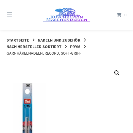
Springe
zum
0
Inhalt
STARTSEITE
NADELN UND ZUBEHÖR
NACH HERSTELLER SORTIERT
PRYM
GARNHÄKELNADELN, RECORD, SOFT-GRIFF