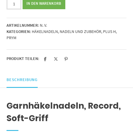
Garnhäkelnadeln,
IN DEN WARENKORB
Record,
Soft-
Griff
ARTIKELNUMMER:
N. V.
Menge
KATEGORIEN:
HÄKELNADELN
,
NADELN UND ZUBEHÖR
,
PLUS H
,
PRYM
PRODUKT TEILEN:
BESCHREIBUNG
Garnhäkelnadeln, Record,
Soft-Griff