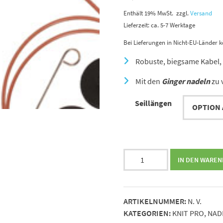
Enthält 19% MwSt.
zzgl.
Versand
Lieferzeit: ca. 5-7 Werktage
Bei Lieferungen in Nicht-EU-Länder k
Robuste, biegsame Kabel, g
Mit den
Ginger nadeln
zu 
Seillängen
KNIT
IN DEN WARE
PRO
Kunststoffseil
von
ARTIKELNUMMER:
N. V.
40
KATEGORIEN:
KNIT PRO
,
NAD
cm