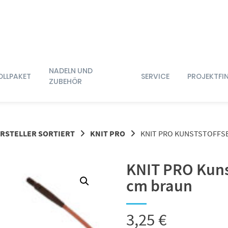
NADELN UND
OLLPAKET
SERVICE
PROJEKTFI
ZUBEHÖR
RSTELLER SORTIERT
KNIT PRO
KNIT PRO KUNSTSTOFFSEI
KNIT PRO Kunst
cm braun
3,25
€