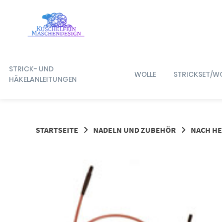
Springe
zum
Inhalt
STRICK- UND
WOLLE
STRICKSET/W
HÄKELANLEITUNGEN
STARTSEITE
NADELN UND ZUBEHÖR
NACH HE