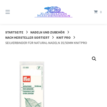
Springe
zum
0
Inhalt
STARTSEITE
NADELN UND ZUBEHÖR
NACH HERSTELLER SORTIERT
KNIT PRO
SEILVERBINDER FÜR NATURAL-NADELN 35/50MM KNITPRO