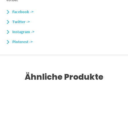
Facebook ->
Twitter ->
Instagram ->
Pinterest ->
Ähnliche Produkte
Dieses Produkt weist mehrere Varianten auf. Die Optionen können auf der Produktseite gewählt werden