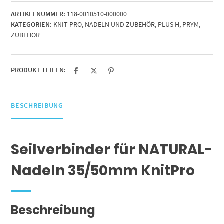
Nadeln
ARTIKELNUMMER:
118-0010510-000000
35/50mm
KATEGORIEN:
KNIT PRO
,
NADELN UND ZUBEHÖR
,
PLUS H
,
PRYM
,
KnitPro
ZUBEHÖR
Menge
PRODUKT TEILEN:
BESCHREIBUNG
Seilverbinder für NATURAL-
Nadeln 35/50mm KnitPro
Beschreibung