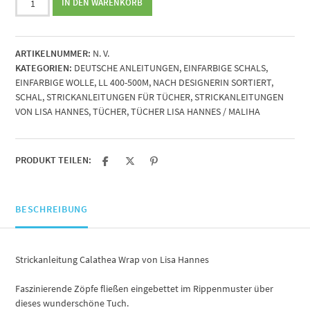
IN DEN WARENKORB
Calathea
Wrap
von
ARTIKELNUMMER:
N. V.
Lisa
KATEGORIEN:
DEUTSCHE ANLEITUNGEN
,
EINFARBIGE SCHALS
,
Hannes
EINFARBIGE WOLLE
,
LL 400-500M
,
NACH DESIGNERIN SORTIERT
,
Menge
SCHAL
,
STRICKANLEITUNGEN FÜR TÜCHER
,
STRICKANLEITUNGEN
VON LISA HANNES
,
TÜCHER
,
TÜCHER LISA HANNES / MALIHA
PRODUKT TEILEN:
BESCHREIBUNG
Strickanleitung Calathea Wrap von Lisa Hannes
Faszinierende Zöpfe fließen eingebettet im Rippenmuster über
dieses wunderschöne Tuch.