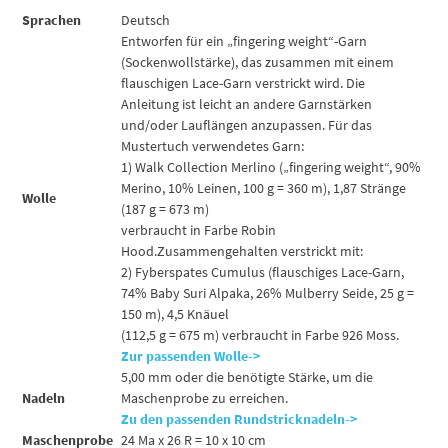
Sprachen
Deutsch
Entworfen für ein „fingering weight“-Garn
(Sockenwollstärke), das zusammen mit einem
flauschigen Lace-Garn verstrickt wird. Die
Anleitung ist leicht an andere Garnstärken
und/oder Lauflängen anzupassen. Für das
Mustertuch verwendetes Garn:
1) Walk Collection Merlino („fingering weight“, 90%
Merino, 10% Leinen, 100 g = 360 m), 1,87 Stränge
Wolle
(187 g = 673 m)
verbraucht in Farbe Robin
Hood.Zusammengehalten verstrickt mit:
2) Fyberspates Cumulus (flauschiges Lace-Garn,
74% Baby Suri Alpaka, 26% Mulberry Seide, 25 g =
150 m), 4,5 Knäuel
(112,5 g = 675 m) verbraucht in Farbe 926 Moss.
Zur passenden Wolle->
5,00 mm oder die benötigte Stärke, um die
Nadeln
Maschenprobe zu erreichen.
Zu den passenden Rundstricknadeln->
Maschenprobe
24 Ma x 26 R = 10 x 10 cm