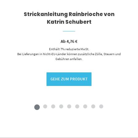
Strickanleitung Rainbrioche von
Katrin Schubert
Ab
4,76
€
Enthält 7% reduzierte MwSt.
Bei Lieferungen in Nicht-EU-Länder können zusätzliche Zölle, Steuern und
Gebühren anfallen.
GEHE ZUM PRODUKT