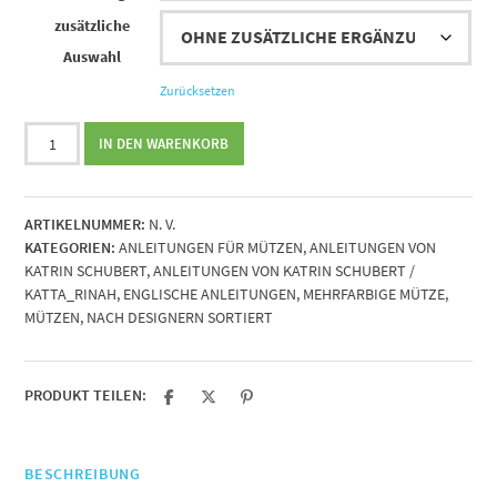
zusätzliche
Auswahl
Zurücksetzen
Strickanleitung
IN DEN WARENKORB
Herzblut
von
Katrin
ARTIKELNUMMER:
N. V.
Schubert
KATEGORIEN:
ANLEITUNGEN FÜR MÜTZEN
,
ANLEITUNGEN VON
Menge
KATRIN SCHUBERT
,
ANLEITUNGEN VON KATRIN SCHUBERT /
KATTA_RINAH
,
ENGLISCHE ANLEITUNGEN
,
MEHRFARBIGE MÜTZE
,
MÜTZEN
,
NACH DESIGNERN SORTIERT
PRODUKT TEILEN:
BESCHREIBUNG