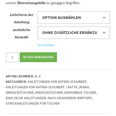
unsere
Übersetzungshilfe
zu gängigen Begriffen.
Lieferform der
Anleitung
zusätzliche
Auswahl
Zurücksetzen
Strickanleitung
IN DEN WARENKORB
Davida
Shawl
von
ARTIKELNUMMER:
N. V.
Katrin
KATEGORIEN:
ANLEITUNGEN VON KATRIN SCHUBERT
,
Schubert
ANLEITUNGEN VON KATRIN SCHUBERT / KATTA_RINAH
,
Menge
DREIECKSTÜCHER
,
DREIECKSTÜCHER
,
EINFARBIGE TÜCHER
,
ENGLISCHE ANLEITUNGEN
,
NACH DESIGNERIN SORTIERT
,
STRICKANLEITUNGEN FÜR TÜCHER