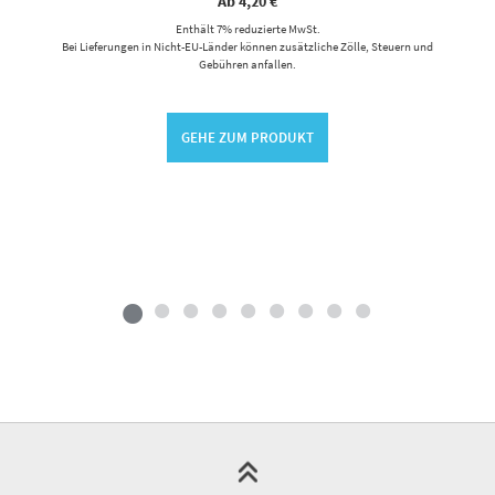
Ab
4,20
€
Enthält 7% reduzierte MwSt.
Bei Lieferungen in Nicht-EU-Länder können zusätzliche Zölle, Steuern und
Gebühren anfallen.
GEHE ZUM PRODUKT