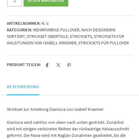
IN DEN WARENKORB
zur
Anleitung
Gianluca
ARTIKELNUMMER:
N. V.
von
KATEGORIEN:
MEHRFARBIGE PULLOVER
,
NACH DESIGNERIN
Isabell
SORTIERT
,
STRICKSET OBERTEILE
,
STRICKSETS
,
STRICKSETS FÜR
Kraemer
ANLEITUNGEN VON ISABELL KRAEMER
,
STRICKSETS FÜR PULLOVER
Menge
PRODUKT TEILEN:
BESCHREIBUNG
Strickset zur Anleitung Gianluca von Isabell Kraemer
Gianluca wird nahtlos von oben nach unten gestrickt. Zunächst
wird mit einigen verkürzten Reihen der rückwärtige Halsausschnitt
geformt. Die Passe wird mit Raglan-Zunahmen gearbeitet, bis die