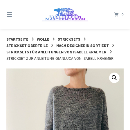
Springe
zum
0
Inhalt
STARTSEITE
WOLLE
STRICKSETS
STRICKSET OBERTEILE
NACH DESIGNERIN SORTIERT
STRICKSETS FÜR ANLEITUNGEN VON ISABELL KRAEMER
STRICKSET ZUR ANLEITUNG GIANLUCA VON ISABELL KRAEMER