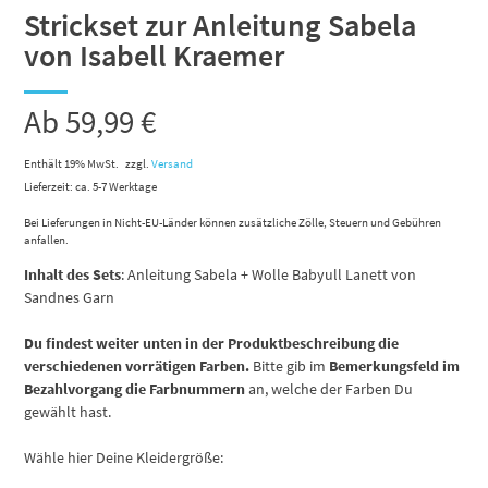
Strickset zur Anleitung Sabela
von Isabell Kraemer
Ab
59,99
€
Enthält 19% MwSt.
zzgl.
Versand
Lieferzeit: ca. 5-7 Werktage
Bei Lieferungen in Nicht-EU-Länder können zusätzliche Zölle, Steuern und Gebühren
anfallen.
Inhalt des Sets
: Anleitung Sabela + Wolle Babyull Lanett von
Sandnes Garn
Du findest weiter unten in der Produktbeschreibung die
verschiedenen vorrätigen Farben.
Bitte gib im
Bemerkungsfeld im
Bezahlvorgang die Farbnummern
an, welche der Farben Du
gewählt hast.
Wähle hier Deine Kleidergröße: