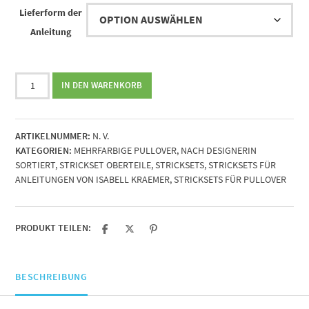
Lieferform der
Anleitung
Strickset
IN DEN WARENKORB
zur
Anleitung
Sabela
ARTIKELNUMMER:
N. V.
von
KATEGORIEN:
MEHRFARBIGE PULLOVER
,
NACH DESIGNERIN
Isabell
SORTIERT
,
STRICKSET OBERTEILE
,
STRICKSETS
,
STRICKSETS FÜR
Kraemer
ANLEITUNGEN VON ISABELL KRAEMER
,
STRICKSETS FÜR PULLOVER
Menge
PRODUKT TEILEN:
BESCHREIBUNG