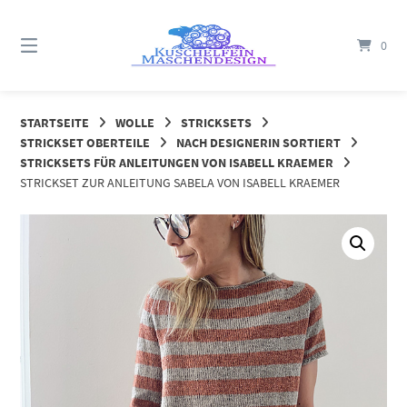
Springe
zum
0
Inhalt
STARTSEITE
WOLLE
STRICKSETS
STRICKSET OBERTEILE
NACH DESIGNERIN SORTIERT
STRICKSETS FÜR ANLEITUNGEN VON ISABELL KRAEMER
STRICKSET ZUR ANLEITUNG SABELA VON ISABELL KRAEMER