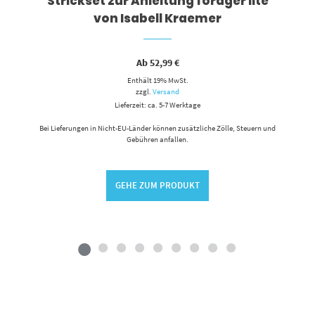
Strickset zur Anleitung forager lite
von Isabell Kraemer
Ab
52,99
€
Enthält 19% MwSt.
zzgl.
Versand
Lieferzeit: ca. 5-7 Werktage
Bei Lieferungen in Nicht-EU-Länder können zusätzliche Zölle, Steuern und
Gebühren anfallen.
GEHE ZUM PRODUKT