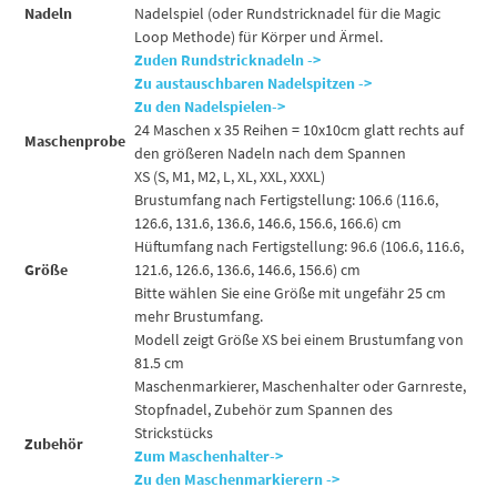
Nadeln
Nadelspiel (oder Rundstricknadel für die Magic
Loop Methode) für Körper und Ärmel.
Zuden Rundstricknadeln ->
Zu austauschbaren Nadelspitzen ->
Zu den Nadelspielen->
24 Maschen x 35 Reihen = 10x10cm glatt rechts auf
Maschenprobe
den größeren Nadeln nach dem Spannen
XS (S, M1, M2, L, XL, XXL, XXXL)
Brustumfang nach Fertigstellung: 106.6 (116.6,
126.6, 131.6, 136.6, 146.6, 156.6, 166.6) cm
Hüftumfang nach Fertigstellung: 96.6 (106.6, 116.6,
Größe
121.6, 126.6, 136.6, 146.6, 156.6) cm
Bitte wählen Sie eine Größe mit ungefähr 25 cm
mehr Brustumfang.
Modell zeigt Größe XS bei einem Brustumfang von
81.5 cm
Maschenmarkierer, Maschenhalter oder Garnreste,
Stopfnadel, Zubehör zum Spannen des
Strickstücks
Zubehör
Zum Maschenhalter->
Zu den Maschenmarkierern ->