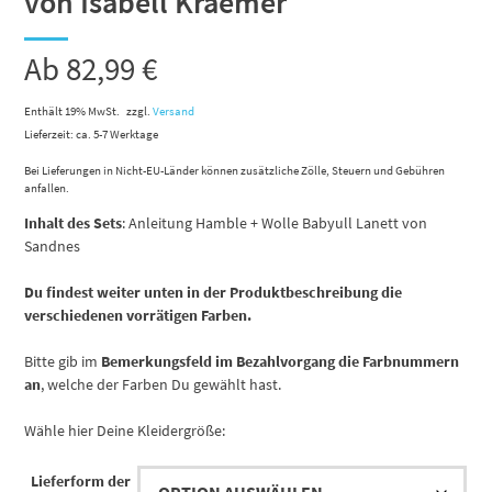
von Isabell Kraemer
Ab
82,99
€
Enthält 19% MwSt.
zzgl.
Versand
Lieferzeit: ca. 5-7 Werktage
Bei Lieferungen in Nicht-EU-Länder können zusätzliche Zölle, Steuern und Gebühren
anfallen.
Inhalt des Sets
: Anleitung Hamble + Wolle Babyull Lanett von
Sandnes
Du findest weiter unten in der Produktbeschreibung die
verschiedenen vorrätigen Farben.
Bitte gib im
Bemerkungsfeld im Bezahlvorgang die Farbnummern
an
, welche der Farben Du gewählt hast.
Wähle hier Deine Kleidergröße:
Lieferform der