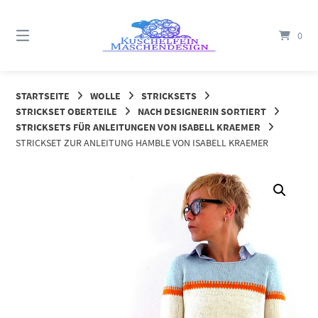
Springe
zum
0
Inhalt
STARTSEITE
WOLLE
STRICKSETS
STRICKSET OBERTEILE
NACH DESIGNERIN SORTIERT
STRICKSETS FÜR ANLEITUNGEN VON ISABELL KRAEMER
STRICKSET ZUR ANLEITUNG HAMBLE VON ISABELL KRAEMER