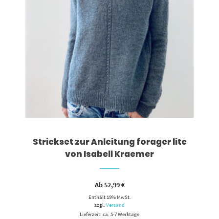
Strickset zur Anleitung forager lite
von Isabell Kraemer
Ab
52,99
€
Enthält 19% MwSt.
zzgl.
Versand
Lieferzeit: ca. 5-7 Werktage