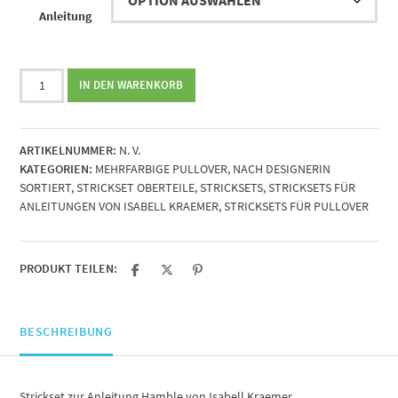
Anleitung
Strickset
IN DEN WARENKORB
zur
Anleitung
Hamble
ARTIKELNUMMER:
N. V.
von
KATEGORIEN:
MEHRFARBIGE PULLOVER
,
NACH DESIGNERIN
Isabell
SORTIERT
,
STRICKSET OBERTEILE
,
STRICKSETS
,
STRICKSETS FÜR
Kraemer
ANLEITUNGEN VON ISABELL KRAEMER
,
STRICKSETS FÜR PULLOVER
Menge
PRODUKT TEILEN:
BESCHREIBUNG
Strickset zur Anleitung Hamble von Isabell Kraemer