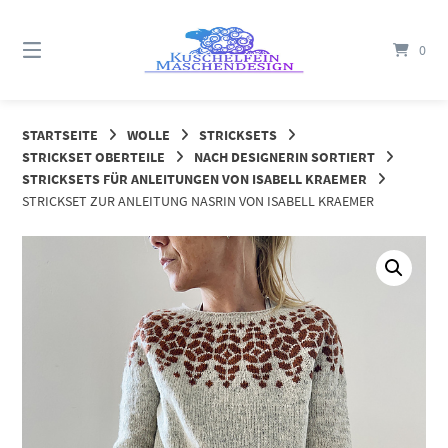
Springe
zum
0
Inhalt
STARTSEITE
WOLLE
STRICKSETS
STRICKSET OBERTEILE
NACH DESIGNERIN SORTIERT
STRICKSETS FÜR ANLEITUNGEN VON ISABELL KRAEMER
STRICKSET ZUR ANLEITUNG NASRIN VON ISABELL KRAEMER