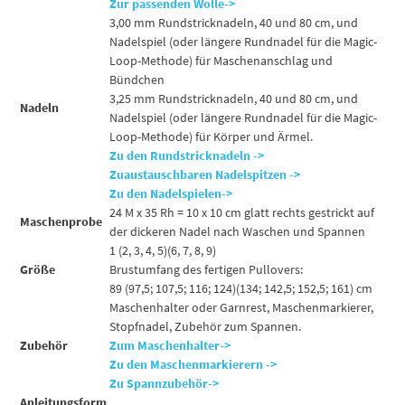
Zur passenden Wolle->
3,00 mm Rundstricknadeln, 40 und 80 cm, und
Nadelspiel (oder längere Rundnadel für die Magic-
Loop-Methode) für Maschenanschlag und
Bündchen
3,25 mm Rundstricknadeln, 40 und 80 cm, und
Nadeln
Nadelspiel (oder längere Rundnadel für die Magic-
Loop-Methode) für Körper und Ärmel.
Zu den Rundstricknadeln ->
Zuaustauschbaren Nadelspitzen ->
Zu den Nadelspielen->
24 M x 35 Rh = 10 x 10 cm glatt rechts gestrickt auf
Maschenprobe
der dickeren Nadel nach Waschen und Spannen
1 (2, 3, 4, 5)(6, 7, 8, 9)
Größe
Brustumfang des fertigen Pullovers:
89 (97,5; 107,5; 116; 124)(134; 142,5; 152,5; 161) cm
Maschenhalter oder Garnrest, Maschenmarkierer,
Stopfnadel, Zubehör zum Spannen.
Zubehör
Zum Maschenhalter->
Zu den Maschenmarkierern ->
Zu Spannzubehör->
Anleitungsform