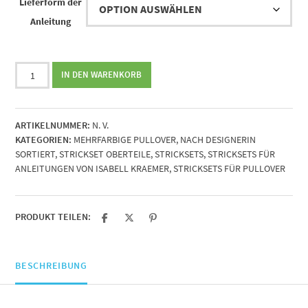
Lieferform der
Anleitung
Strickset
IN DEN WARENKORB
zur
Anleitung
Nasrin
ARTIKELNUMMER:
N. V.
von
KATEGORIEN:
MEHRFARBIGE PULLOVER
,
NACH DESIGNERIN
Isabell
SORTIERT
,
STRICKSET OBERTEILE
,
STRICKSETS
,
STRICKSETS FÜR
Kraemer
ANLEITUNGEN VON ISABELL KRAEMER
,
STRICKSETS FÜR PULLOVER
Menge
PRODUKT TEILEN:
BESCHREIBUNG