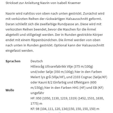
Strickset zur Anleitung Nasrin von Isabell Kraemer
Nasrin wird nahtlos von oben nach unten gestrickt. Zunächst wird
mit verkürzten Reihen der rückwärtigen Halsausschnitt geformt.
Daran schließt sich die zweifarbige Rundpasse an. Diese wird mit
verkürzten Reihen beendet, bevor die Maschen für die Ärmel
abgeteilt und stillgelegt werden. Der in Runden gestrickte Körper
endet mit einem Rippenbündchen. Die Ärmel werden von oben
nach unten in Runden gestrickt. Optional kann der Halsausschnitt
eingefasst werden.
Sprachen
Deutsch
Hillesvåg Ullvarefabrikk Vilje (375 m/100g)
und/oder Sølje (350 m/100g); hier in den Farben
Melert lys grå (Vilje/HF), und 2103 Cognac (Sølje/KF)
oder Kauni 8/2 Einfarbig und Effektgarn (600
m/150g); hier in den Farben HH1 (HF) und EB (KF)
Wolle
ungefähr
HF: 950 (1050, 1130, 1219, 1319) (1452, 1531, 1630,
1775) m
KF: 98 (104, 111, 120, 134)(150, 150, 150, 150) m